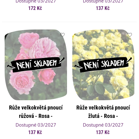
prostokořenná sazenice
prostokořenná sazenice
Dostupné 03/2027
Dostupné 03/2027
růže - 1 ks
172 Kč
růže - 1 ks
137 Kč
Růže velkokvětá pnoucí
Růže velkokvětá pnoucí
růžová - Rosa -
žlutá - Rosa -
prostokořenná sazenice
prostokořenná sazenice
Dostupné 03/2027
Dostupné 03/2027
růže - 1 ks
137 Kč
růže - 1 ks
137 Kč