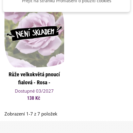
Přejít na stránku Prohlášení o použití cookies
Růže velkokvětá pnoucí
fialová - Rosa -
prostokořenná sazenice
Dostupné 03/2027
růže - 1 ks
138 Kč
Zobrazení 1-7 z 7 položek