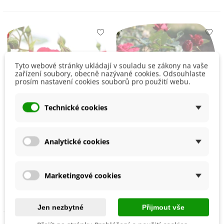
Tyto webové stránky ukládají v souladu se zákony na vaše
zařízení soubory, obecně nazývané cookies. Odsouhlaste
prosím nastavení cookies souborů pro použití webu.
Technické cookies
Analytické cookies
Růže velkokvětá pnoucí
Růže velkokvětá pnoucí
červená - Rosa -
tmavě červená - Rosa -
Marketingové cookies
prostokořenná sazenice
prostokořenná sazenice
Dostupné 03/2027
Dostupné 03/2027
růže - 1 ks
138 Kč
růže - 1 ks
138 Kč
Jen nezbytné
Přijmout vše