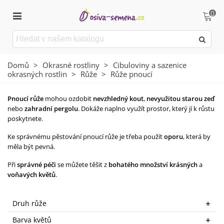
0
Domů
>
Okrasné rostliny
>
Cibuloviny a sazenice
okrasných rostlin
>
Růže
>
Růže pnoucí
Pnoucí růže
mohou ozdobit
nevzhledný kout
,
nevyužitou starou zeď
nebo
zahradní pergolu
. Dokáže naplno využít prostor, který jí k růstu
poskytnete.
Ke správnému pěstování pnoucí růže je třeba použít
oporu
, která by
měla být pevná.
Při
správné péči
se můžete těšit z
bohatého množství krásných
a
voňavých květů
.
Číst více
Druh růže
Barva květů