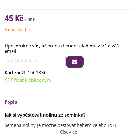
45 Kč
Není skladem
Upozorníme vás, až produkt bude skladem. Vložte váš
email.
Kód zboží:
1001330
Přidat k oblíbeným
Popis
Jak si vypěstovat nolinu ze semínka?
Semena noliny je možné pěstovat během celého roku.
Substrát by měl být ideálně určený pro sukulenty nebo směs
Číst více
rašeliny a písku a hlavně s dobrou drenáží. Můžeme použít i