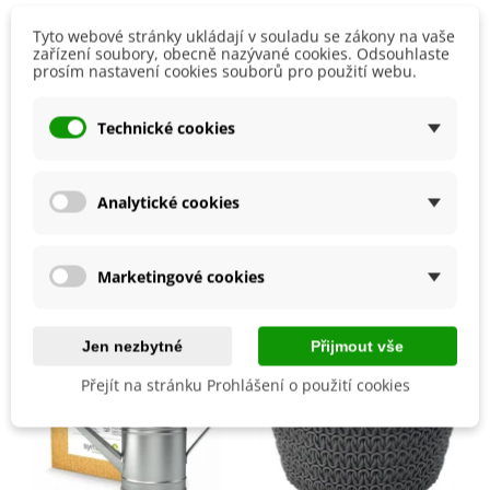
perlit.
Tyto webové stránky ukládají v souladu se zákony na vaše
Detaily produktu
Semena zatlačíme do substrátu
zařízení soubory, obecně nazývané cookies. Odsouhlaste
0,5 až 1 cm hluboko
.
prosím nastavení cookies souborů pro použití webu.
Rostlina potřebuje světlé místo s pokojovou teplotou. Klíčení
obvykle trvá
6 týdnů
nebo déle.
Možnosti Pěstování
V nádobě
Technické cookies
V letním období pravidelně zaléváme,
hnojíme 1x za 3
Výrobce
SemenaOnline
týdny
. Na zimu rostlinu přesuneme do chladné místnosti a
omezíme zálivku a hnojení. Teplota nesmí klesnout pod 10
°C.
Analytické cookies
Mohlo by se také hodit
Marketingové cookies
Jen nezbytné
Přijmout vše
Přejít na stránku Prohlášení o použití cookies