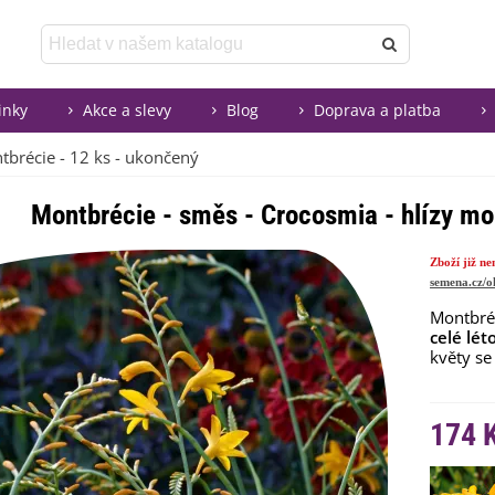
inky
Akce a slevy
Blog
Doprava a platba
tbrécie - 12 ks - ukončený
Montbrécie - směs - Crocosmia - hlízy mo
Zboží již n
semena.cz/o
Montbré
celé lét
květy se
174 