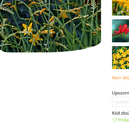
emínkové bomby - dárkový
ox na vajíčka -...
92 Kč
Není sk
uchyňské bylinky na malou
lochu - výsevný...
4 Kč
Upozorní
rkev pozdní Cidera -
aucus carota - osivo...
Kód zbož
4 Kč
Přida
ilie Canova - Lilium - cibule