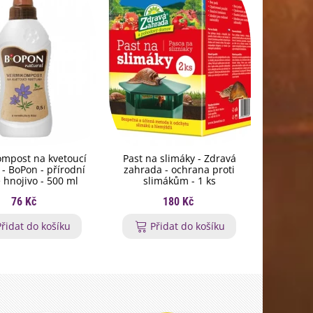
mpost na kvetoucí
Past na slimáky - Zdravá
Hnojivo 
y - BoPon - přírodní
zahrada - ochrana proti
rohovin
 hnojivo - 500 ml
slimákům - 1 ks
granulov
76 Kč
180 Kč
Přidat do košíku
Přidat do košíku
P