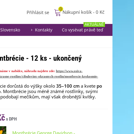
0
Nákupní košík
-
0 Kč
Přihlásit se
AKTUÁLNĚ
Slovensko
Kontakty
Co vysévat právě teď
ntbrécie - 12 ks - ukončený
emáme v nabídce, náhradu najdete zde:
https://www.osiva-
krasne-rostliny/cibuloviny-okrasnych-rostlin/montbrecie-krokosmie-
cie dorůstá do výšky okolo
35–100 cm
a kvete
po
o
. Montbrécie jsou méně známé rostlinky, svými
 podobají mečíkům, mají však drobnější kvítky.
Kč
Montbrécie George Davidson -