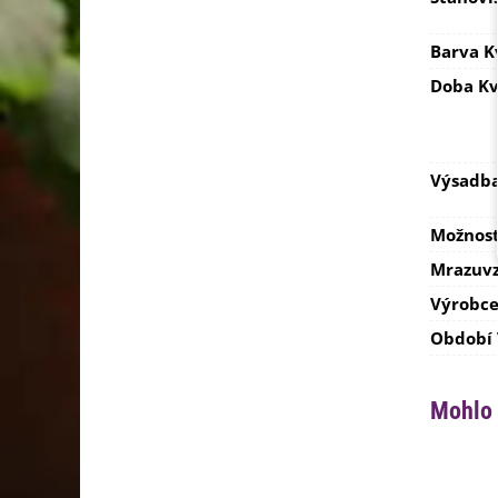
Barva K
Doba Kv
Výsadb
Možnost
Mrazuvz
Výrobc
Období
Mohlo 