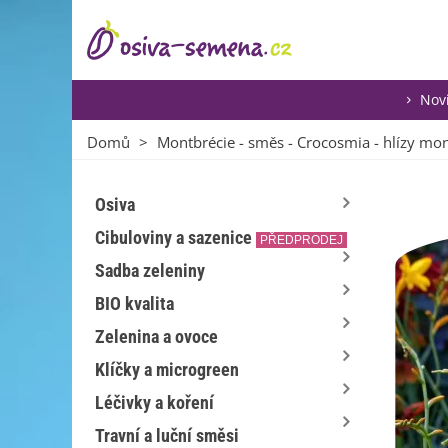
Nov
Domů
>
Montbrécie - směs - Crocosmia - hlízy mon
Osiva
Cibuloviny a sazenice
PŘEDPRODEJ
Sadba zeleniny
BIO kvalita
Zelenina a ovoce
Klíčky a microgreen
Léčivky a koření
Travní a luční směsi