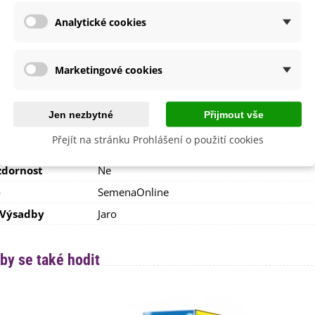
Slunečné
Analytické cookies
větů
Směs barev
etení
Červen
Červenec
Marketingové cookies
Srpen
Září
a
Duben
Jen nezbytné
Přijmout vše
Květen
Přejít na stránku Prohlášení o použití cookies
i Pěstování
Venku
dornost
Ne
e
SemenaOnline
 Výsadby
Jaro
by se také hodit