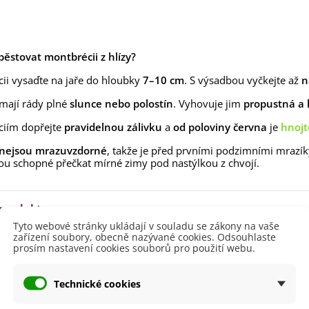
lií - 1 ks
85 Kč
-30%
0 Kč
egonie plnokvětá žlutá -
egonia superba -...
ypěstovat montbrécii z hlízy?
85 Kč
-30%
0 Kč
ii vysaďte na jaře do hloubky
7–10 cm
. S výsadbou vyčkejte až
n
ukalyptus Baby Blue -
 mají rády plné
slunce nebo polostín
. Vyhovuje jim
propustná a
lahovičník - Eukalyptus...
ciím dopřejte
0 Kč
pravidelnou zálivku
a
od poloviny června
je
hnojt
nejsou mrazuvzdorné
, takže je před prvními podzimními mrazík
ou schopné přečkat mírné zimy pod nastýlkou z chvojí.
 produktu
Tyto webové stránky ukládají v souladu se zákony na vaše
zařízení soubory, obecně nazývané cookies. Odsouhlaste
prosím nastavení cookies souborů pro použití webu.
20 - 40 cm
40 - 60 cm
60 - 80 cm
Technické cookies
80 - 100 cm
ště
Polostín