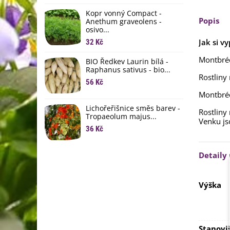
li
Kopr vonný Compact -
6
Popis
Anethum graveolens -
osivo...
B
B
Jak si v
32 Kč
6
Montbréc
BIO Ředkev Laurin bílá -
Raphanus sativus - bio...
E
Rostliny
B
56 Kč
Montbré
9
Lichořeřišnice směs barev -
Rostliny
Tropaeolum majus...
Venku js
36 Kč
Detaily
Výška
Stanovi