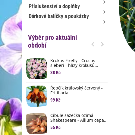
Příslušenství a doplňky
Dárkové balíčky a poukázky
Výběr pro aktuální
období
Krokus Firefly - Crocus
S
sieberi - hlízy krokusů...
b
38 Kč
1
K
Řebčík královský červený -
p
Fritillaria...
8
99 Kč
M
D
Cibule sazečka ozimá
3
Shakespeare - Allium cepa...
55 Kč
L