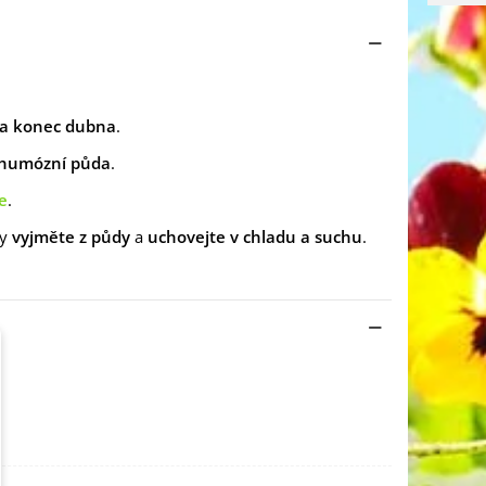
a
konec dubna
.
 humózní
půda
.
e
.
y
vyjměte z půdy
a
uchovejte v chladu a suchu
.