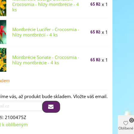
Crocosmia - hlízy montbrécie - 4
x 1
65 Kč
ks
Montbrécie Lucifer - Crocosmia -
x 1
65 Kč
hlízy montbrécií - 4 ks
Montbrécie Sonate - Crocosmia -
x 1
65 Kč
hlízy montbrécie - 4 ks
ladem
me vás, až produkt bude skladem. Vložte váš email.
í:
2100475Z
0
t k oblíbeným
Oblíbené