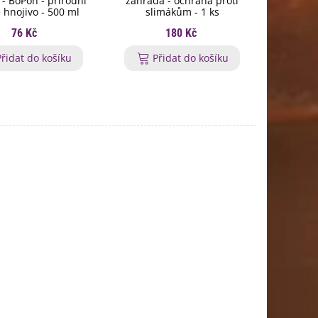
y - BoPon - přírodní
zahrada - ochrana proti
rohovin
 hnojivo - 500 ml
slimákům - 1 ks
granulov
76 Kč
180 Kč
Přidat do košíku
Přidat do košíku
P