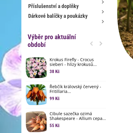
Příslušenství a doplňky
Dárkové balíčky a poukázky
Výběr pro aktuální
období
Krokus Firefly - Crocus
S
sieberi - hlízy krokusů...
b
38 Kč
1
K
Řebčík královský červený -
p
Fritillaria...
8
99 Kč
M
D
Cibule sazečka ozimá
3
Shakespeare - Allium cepa...
55 Kč
L