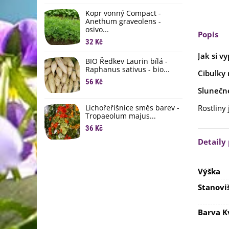
li
Kopr vonný Compact -
6
Anethum graveolens -
osivo...
B
Popis
B
32 Kč
6
Jak si v
BIO Ředkev Laurin bílá -
Raphanus sativus - bio...
Cibulky
E
B
56 Kč
Slunečn
9
Lichořeřišnice směs barev -
Rostliny
Tropaeolum majus...
36 Kč
Detaily
Výška
Stanovi
Barva K