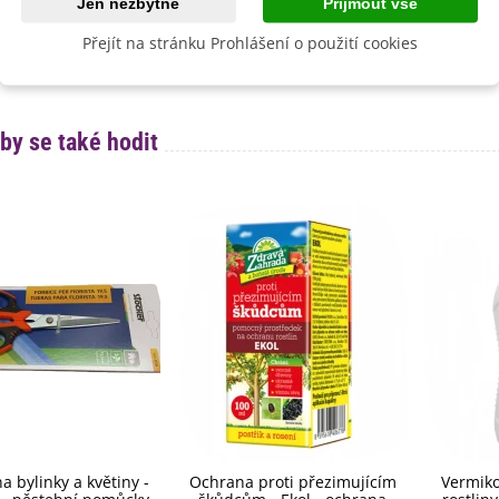
Jen nezbytné
Přijmout vše
ě zájmu rozdělíme balení dle Vašeho požadavku. Pokyny uveďte
Přejít na stránku Prohlášení o použití cookies
by se také hodit
a bylinky a květiny -
Ochrana proti přezimujícím
Vermiko