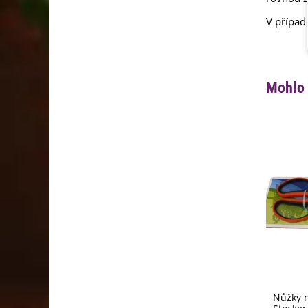
V případ
Mohlo 
Nůžky n