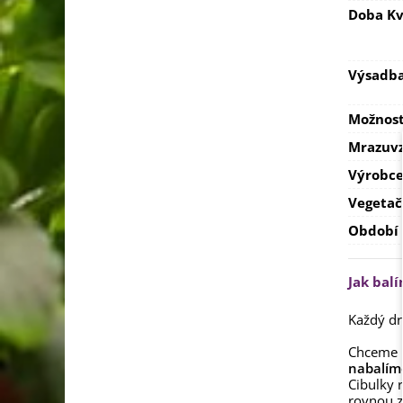
Doba Kv
Výsadb
Možnost
Mrazuvz
Výrobc
Vegetač
Období
Jak bal
Každý dr
Chceme 
nabalím
Cibulky 
rovnou z