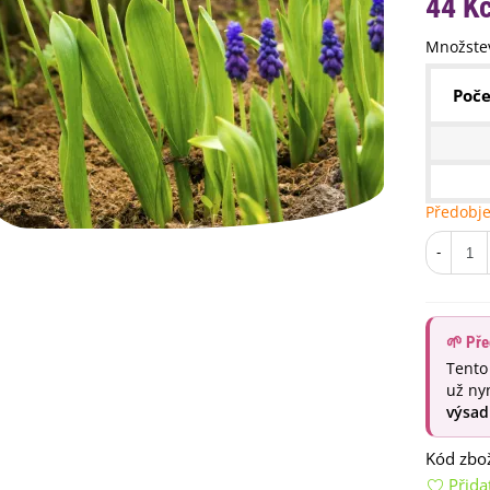
44 K
Množstev
Poče
Předobj
emínkové bomby - dárkový
ox na vajíčka -...
-
92 Kč
uchyňské bylinky na malou
lochu - výsevný...
🌱 Pře
4 Kč
Tento
rkev pozdní Cidera -
už ny
aucus carota - osivo...
výsad
4 Kč
Kód zbož
ilie Canova - Lilium - cibule
Přida