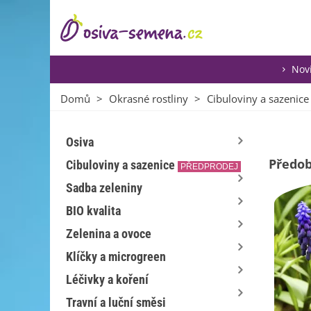
Nov
Domů
>
Okrasné rostliny
>
Cibuloviny a sazenice
Osiva
Předo
Cibuloviny a sazenice
PŘEDPRODEJ
Sadba zeleniny
BIO kvalita
Zelenina a ovoce
Klíčky a microgreen
Léčivky a koření
Travní a luční směsi