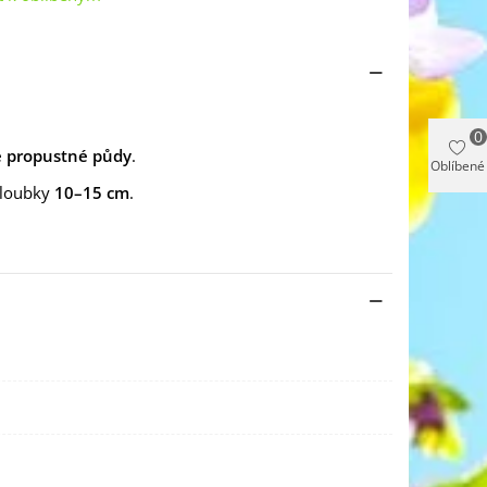
0
ře propustné půdy
.
Oblíbené
 hloubky
10–15 cm
.