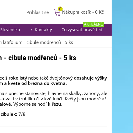
0
Nákupní košík
-
0 Kč
Přihlásit se
AKTUÁLNĚ
Slovensko
Kontakty
Co vysévat právě teď
 latifolium - cibule modřenců - 5 ks
m - cibule modřenců - 5 ks
c širokolistý
nebo také dvojtónový
dosahuje výšky
m a kvete od března do května.
na slunečné stanoviště, hlavně na skalky, záhony, ale
stovat i v truhlíku či v květináči. Květy jsou modré až
alové
. Výborně se hodí
k řezu
.
 cibulek:
7/8