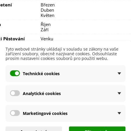
etení
Březen
Duben
Květen
a
Říjen
Září
i Pěstování
Venku
dornost
Ano
Tyto webové stránky ukládají v souladu se zákony na vaše
zařízení soubory, obecně nazývané cookies. Odsouhlaste
e
SemenaOnline
prosím nastavení cookies souborů pro použití webu.
ní Doba
Trvalky
Technické cookies
 Výsadby
Podzim
íme cibulky?
Analytické cookies
uh cibulek je označen
názvem
,
obrázkem
a
postupem k pěstov
Marketingové cookies
být
šetrní k přírodě
, proto cibuloviny balíme do papírových recy
e dohromady
.
ručně balíme v den odeslání. Bezprostředně po jejich obdržení je 
asadit.