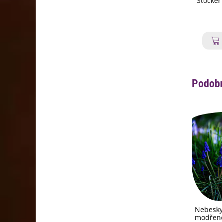
Stocker
Podobn
Nebesky
modřen