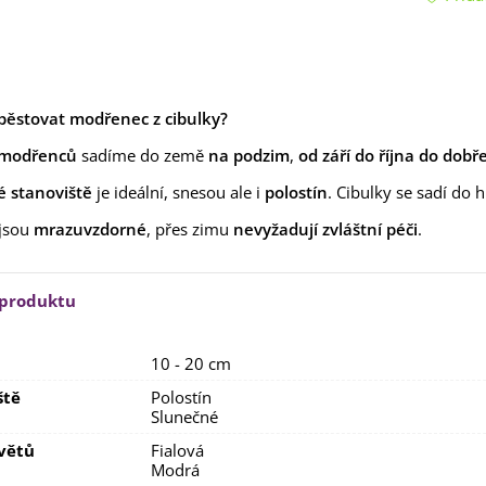
lií - 1 ks
85 Kč
-30%
0 Kč
egonie plnokvětá žlutá -
egonia superba -...
85 Kč
-30%
0 Kč
ypěstovat modřenec z cibulky?
 modřenců
ukalyptus Baby Blue -
sadíme do země
na podzim
,
od září do října do dob
lahovičník - Eukalyptus...
é stanoviště
je ideální, snesou ale i
polostín
. Cibulky se sadí do
0 Kč
 jsou
mrazuvzdorné
, přes zimu
nevyžadují zvláštní péči
.
 produktu
10 - 20 cm
ště
Polostín
Slunečné
větů
Fialová
Modrá