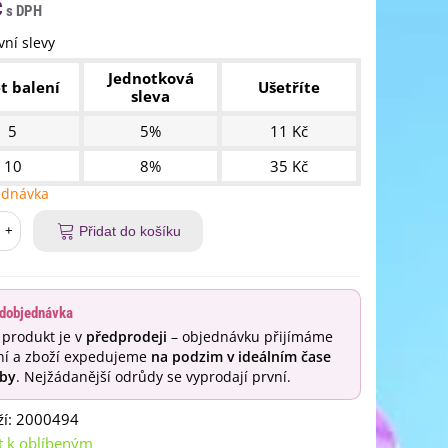
č
ní slevy
Jednotková
t balení
Ušetříte
sleva
5
5%
11 Kč
10
8%
35 Kč
ednávka
+
Přidat do košíku
dobjednávka
 produkt je v
předprodeji
– objednávku přijímáme
ní a zboží expedujeme
na podzim v ideálním čase
by
. Nejžádanější odrůdy se vyprodají první.
í:
2000494
t k oblíbeným