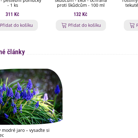
 - pěstební pomůcky
škůdcům - Ekol - ochrana
rostlin
- 1 ks
proti škůdcům - 100 ml
tekuté
311 Kč
132 Kč
Přidat do košíku
Přidat do košíku
é články
 modré jaro – vysaďte si
ec