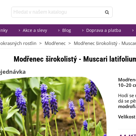
inky
Akce a slevy
Blog
Doprava a platba
 okrasných rostlin
>
Modřenec
>
Modřenec širokolistý - Muscari
Modřenec širokolistý - Muscari latifoliu
bjednávka
Modřene
10–20 c
Hodí se 
dá se pě
modrofi
Velikost