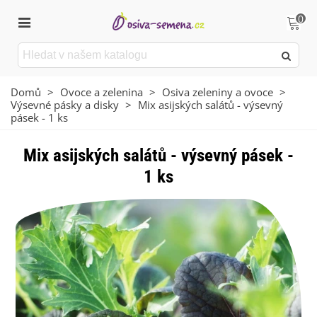
0
Domů
>
Ovoce a zelenina
>
Osiva zeleniny a ovoce
>
Výsevné pásky a disky
>
Mix asijských salátů - výsevný
pásek - 1 ks
Mix asijských salátů - výsevný pásek -
1 ks