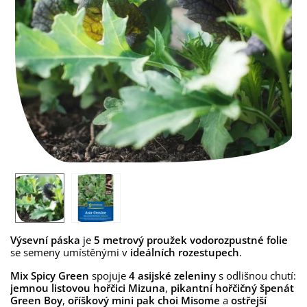
Výsevní páska
je
5 metrový proužek vodorozpustné folie
se semeny umístěnými v
ideálních rozestupech
.
Mix Spicy Green
spojuje
4 asijské zeleniny
s odlišnou chutí:
jemnou listovou hořčici Mizuna
,
pikantní hořčičný špenát
Green Boy
,
oříškový mini pak choi Misome
a
ostřejší