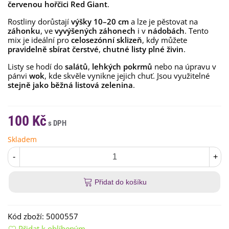
červenou hořčici Red Giant
.
Rostliny dorůstají
výšky 10–20 cm
a lze je pěstovat na
záhonku
, ve
vyvýšených záhonech
i v
nádobách
. Tento
mix je ideální pro
celosezónní sklizeň
, kdy můžete
pravidelně sbírat čerstvé
,
chutné listy plné živin
.
Listy se hodí do
salátů
,
lehkých pokrmů
nebo na úpravu v
pánvi
wok
, kde skvěle vynikne jejich chuť. Jsou využitelné
stejně jako běžná listová zelenina
.
100 Kč
Skladem
-
+
Přidat do košíku
Kód zboží:
5000557
Přidat k oblíbeným