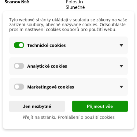
Stanoviště
Polostín
Slunečné
Barva Plodů
Červená
Tyto webové stránky ukládají v souladu se zákony na vaše
Zelená
zařízení soubory, obecně nazývané cookies. Odsouhlaste
prosím nastavení cookies souborů pro použití webu.
BIO Kvalita
Ne
Výrobce
Kiepenkerl
Technické cookies
Odrůda
Nehybridní
Sklizeň
Červen
Červenec
Analytické cookies
Duben
Květen
Říjen
Marketingové cookies
Srpen
Září
EAN
4099682249506
Jen nezbytné
Přijmout vše
Přejít na stránku Prohlášení o použití cookies
Recenze