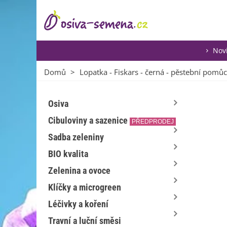
Nov
Domů
>
Lopatka - Fiskars - černá - pěstební pomůc
Osiva
Cibuloviny a sazenice
PŘEDPRODEJ
Sadba zeleniny
BIO kvalita
Zelenina a ovoce
Klíčky a microgreen
Léčivky a koření
Travní a luční směsi