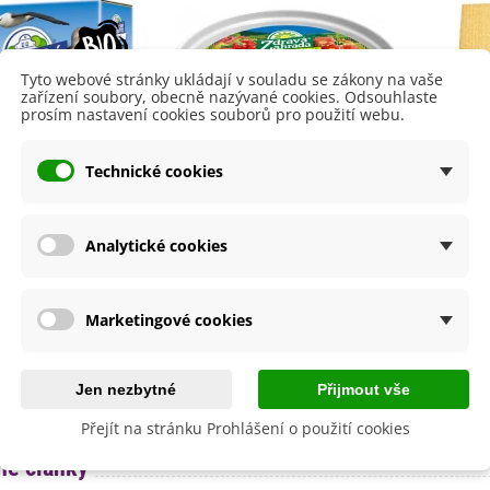
lií - 1 ks
85 Kč
-30%
0 Kč
egonie plnokvětá žlutá -
Tyto webové stránky ukládají v souladu se zákony na vaše
egonia superba -...
zařízení soubory, obecně nazývané cookies. Odsouhlaste
85 Kč
-30%
prosím nastavení cookies souborů pro použití webu.
0 Kč
ukalyptus Baby Blue -
Technické cookies
lahovičník - Eukalyptus...
0 Kč
Analytické cookies
ké guáno - Hoštické
Stimulátor pro zakořeňování
Symb
ojivo - přírodní
- Zdravá zahrada - přírodní
Symbi
ované hnojivo - 1 kg
stimulátor - 60 g
přípra
Marketingové cookies
197 Kč
70 Kč
Přidat do košíku
Přidat do košíku
Jen nezbytné
Přijmout vše
Přejít na stránku Prohlášení o použití cookies
é články