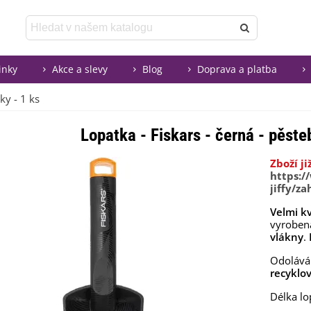
inky
Akce a slevy
Blog
Doprava a platba
ky - 1 ks
Lopatka - Fiskars - černá - pěst
Zboží j
https:/
jiffy/z
Velmi kv
vyrobe
vlákny
.
Odolává
recyklo
Délka lo