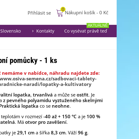
0
Nákupní košík
-
0 Kč
Přihlásit se
AKTUÁLNĚ
Slovensko
Kontakty
Co vysévat právě teď
ební pomůcky - 1 ks
iž nemáme v nabídce, náhradu najdete zde:
/www.osiva-semena.cz/sadbovaci-tablety-
ahradnicke-naradi/lopatky-a-kultivatory
alitní lopatka
,
trvanlivá
a může se
ostřit
. Je
na
z pevného polyamidu vyztuženého skelnými
Praktická lopatka
co se
neohne
.
 teplotám v rozmezí
-40 až + 150 °C
a je
100 %
vatelná
. Má
otvor pro zavěšení
.
patky je
29,1 cm
a šířka
8,3 cm
. Váží
96 g
.