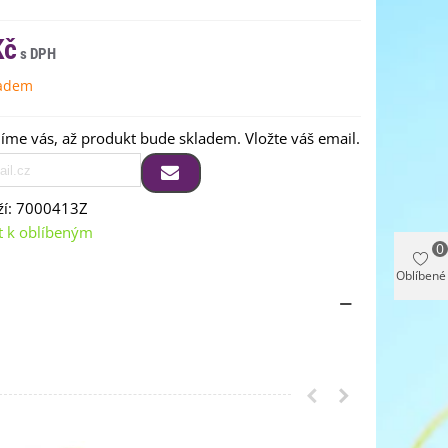
Kč
ladem
me vás, až produkt bude skladem. Vložte váš email.
í:
7000413Z
t k oblíbeným
0
Oblíbené