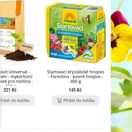
ivit Universal -
Startovací krystalické hnojivo
Hnojivo
om - mykorhizní
- Forestina - pevné hnojivo -
rohovin
vek pro rostliny -
400 g
pevné
150 g
221 Kč
145 Kč
Přidat do košíku
Přidat do košíku
P