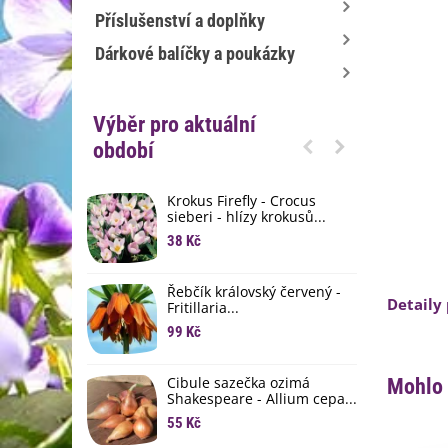
Příslušenství a doplňky
Dárkové balíčky a poukázky
Výběr pro aktuální
období
Krokus Firefly - Crocus
S
sieberi - hlízy krokusů...
b
38 Kč
1
K
Řebčík královský červený -
p
Detaily
Fritillaria...
8
99 Kč
M
D
Cibule sazečka ozimá
Mohlo 
3
Shakespeare - Allium cepa...
55 Kč
L