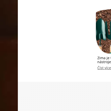
Zima je 
nástroje
Číst více