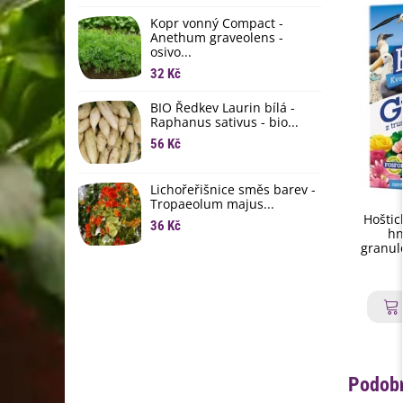
li
Kopr vonný Compact -
6
Anethum graveolens -
osivo...
B
B
32 Kč
6
BIO Ředkev Laurin bílá -
Raphanus sativus - bio...
E
B
56 Kč
9
Lichořeřišnice směs barev -
Tropaeolum majus...
Hoštic
36 Kč
hn
granul
Podobn