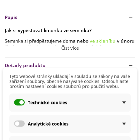
Popis
Jak si vypěstovat limonku ze semínka?
Semínka si předpěstujeme
doma nebo
ve skleníku
v únoru
či březnu
. Ven je pak přesuňte
po posledních mrazech ve
Číst více
druhé polovině května
.
Doba klíčení je
1–2 týdny
při dobrých pěstebních
Detaily produktu
podmínkách. Ideální teplota ke klíčení je
kolem 18–24 °C
.
Tyto webové stránky ukládají v souladu se zákony na vaše
Stanoviště volíme
slunečné s propustnou
,
spíše sušší
zařízení soubory, obecně nazývané cookies. Odsouhlaste
Výsev
Březen
půdou
.
prosím nastavení cookies souborů pro použití webu.
Únor
Výška
40 - 60 cm
Technické cookies
Stanoviště
Slunečné
Barva Květů
Růžová
Analytické cookies
Doba Kvetení
Červenec
Srpen