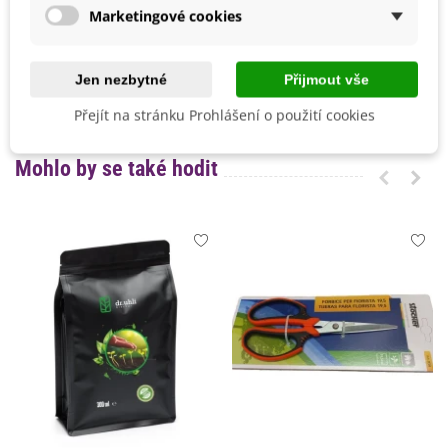
Možnosti Pěstování
Venku
Marketingové cookies
Mrazuvzdornost
Ne
Výrobce
SemenaOnline
Jen nezbytné
Přijmout vše
Vegetační Doba
Letničky
Přejít na stránku Prohlášení o použití cookies
Mohlo by se také hodit