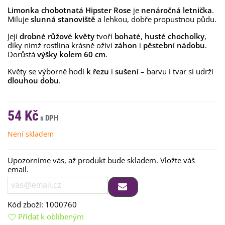
Limonka chobotnatá Hipster Rose
je
nenáročná letnička
.
Miluje
slunná stanoviště
a lehkou, dobře propustnou půdu.
Její
drobné růžové květy
tvoří
bohaté
,
husté chocholky
,
díky nimž rostlina krásně oživí
záhon
i
pěstební nádobu
.
Dorůstá
výšky kolem 60 cm
.
Květy se výborně hodí
k řezu
i
sušení
– barvu i tvar si udrží
dlouhou dobu
.
54 Kč
Není skladem
Upozorníme vás, až produkt bude skladem. Vložte váš
email.
Kód zboží:
1000760
Přidat k oblíbeným