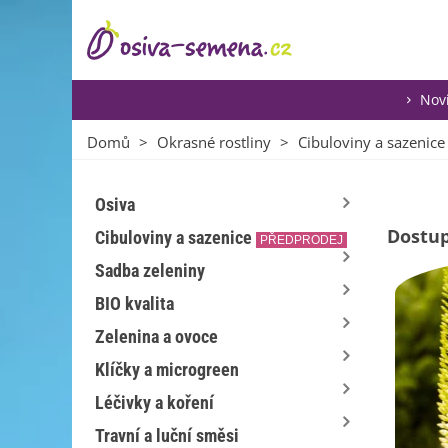
Nov
Domů
>
Okrasné rostliny
>
Cibuloviny a sazenice
Osiva
Dostup
Cibuloviny a sazenice
PŘEDPRODEJ
Sadba zeleniny
BIO kvalita
Zelenina a ovoce
Klíčky a microgreen
Léčivky a koření
Travní a luční směsi