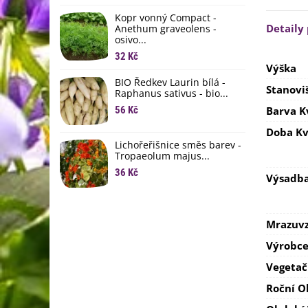
li
Kopr vonný Compact -
6
Detaily
Anethum graveolens -
osivo...
B
B
32 Kč
Výška
6
BIO Ředkev Laurin bílá -
Stanovi
Raphanus sativus - bio...
E
B
56 Kč
Barva K
9
Doba Kv
Lichořeřišnice směs barev -
Tropaeolum majus...
36 Kč
Výsadb
Mrazuvz
Výrobc
Vegetač
Roční O