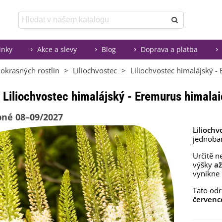
inky
Akce a slevy
Blog
Doprava a platba
 okrasných rostlin
>
Liliochvostec
>
Liliochvostec himalájský - 
Liliochvostec himalájský - Eremurus himalaicu
né 08–09/2027
Liliochv
jednoba
Určitě n
výšky
až
vynikne 
Tato odr
červenc