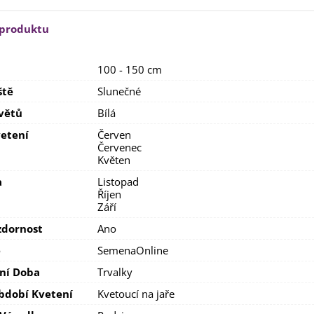
lií - 1 ks
85 Kč
-30%
0 Kč
 produktu
egonie plnokvětá žlutá -
egonia superba -...
100 - 150 cm
85 Kč
-30%
0 Kč
ště
Slunečné
ukalyptus Baby Blue -
lahovičník - Eukalyptus...
větů
Bílá
0 Kč
etení
Červen
Červenec
Květen
a
Listopad
Říjen
Září
dornost
Ano
e
SemenaOnline
ní Doba
Trvalky
bdobí Kvetení
Kvetoucí na jaře