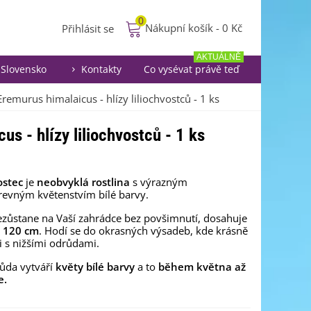
0
Nákupní košík
-
0 Kč
Přihlásit se
AKTUÁLNĚ
Slovensko
Kontakty
Co vysévat právě teď
Eremurus himalaicus - hlízy liliochvostců - 1 ks
s - hlízy liliochvostců - 1 ks
ostec
je
neobvyklá rostlina
s výrazným
revným květenstvím bílé barvy.
ezůstane na Vaší zahrádce bez povšimnutí, dosahuje
 120 cm
. Hodí se do okrasných výsadeb, kde krásně
i s nižšími odrůdami.
ůda vytváří
květy bílé barvy
a to
během května až
e.