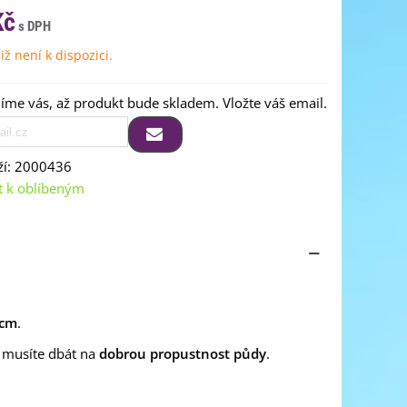
Kč
iž není k dispozici.
me vás, až produkt bude skladem. Vložte váš email.
í:
2000436
t k oblíbeným
 cm
.
e musíte dbát na
dobrou propustnost půdy
.