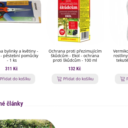
a bylinky a květiny -
Ochrana proti přezimujícím
Vermiko
 - pěstební pomůcky
škůdcům - Ekol - ochrana
rostlin
- 1 ks
proti škůdcům - 100 ml
tekuté
311 Kč
132 Kč
Přidat do košíku
Přidat do košíku
é články