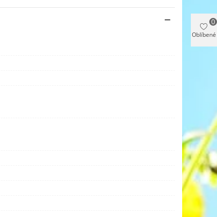
0
Oblíbené