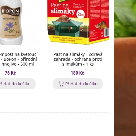
mpost na kvetoucí
Past na slimáky - Zdravá
Hnojivo 
y - BoPon - přírodní
zahrada - ochrana proti
rohovin
 hnojivo - 500 ml
slimákům - 1 ks
granulov
76 Kč
180 Kč
Přidat do košíku
Přidat do košíku
P