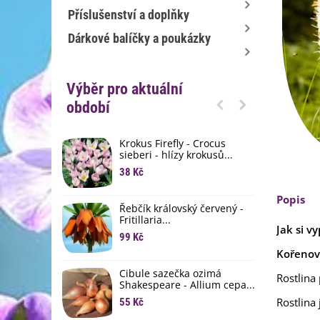
Příslušenství a doplňky
Dárkové balíčky a poukázky
Výběr pro aktuální
období
Krokus Firefly - Crocus
S
sieberi - hlízy krokusů...
b
38 Kč
1
Popis
K
Řebčík královský červený -
p
Fritillaria...
8
Jak si vy
99 Kč
Kořenov
M
D
Cibule sazečka ozimá
Rostlina
3
Shakespeare - Allium cepa...
Rostlina
55 Kč
L