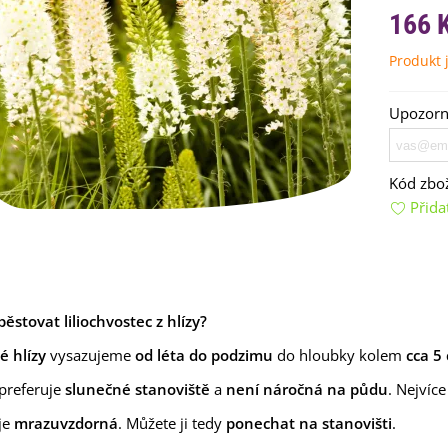
166 
Produkt j
Upozorní
Kód zbož
emínkové bomby - dárkový
Přida
ox na vajíčka -...
92 Kč
uchyňské bylinky na malou
lochu - výsevný...
4 Kč
pěstovat liliochvostec z hlízy?
é hlízy
vysazujeme
od léta do podzimu
do hloubky kolem
cca 5
rkev pozdní Cidera -
aucus carota - osivo...
 preferuje
slunečné stanoviště
a
není náročná na půdu
. Nejvíc
4 Kč
 je
mrazuvzdorná
. Můžete ji tedy
ponechat na stanovišti
.
ilie Canova - Lilium - cibule