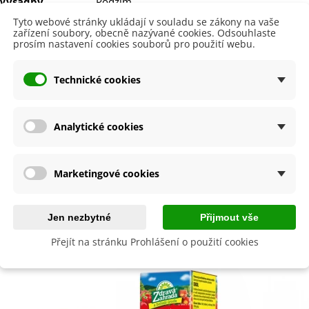
 Výsadby
Podzim
Tyto webové stránky ukládají v souladu se zákony na vaše
zařízení soubory, obecně nazývané cookies. Odsouhlaste
íme cibulky?
prosím nastavení cookies souborů pro použití webu.
uh cibulek je označen
názvem
,
obrázkem
a
postupem k pěstov
Technické cookies
být
šetrní k přírodě
, proto cibuloviny balíme do papírových recy
e dohromady
.
ručně balíme v den odeslání. Bezprostředně po jejich obdržení je 
Analytické cookies
asadit.
ě zájmu rozdělíme balení dle Vašeho požadavku. Pokyny uveďte
Marketingové cookies
Jen nezbytné
Přijmout vše
by se také hodit
Přejít na stránku Prohlášení o použití cookies