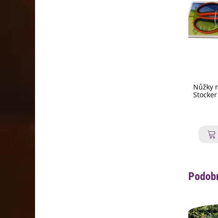
Nůžky n
Stocker
Podobn