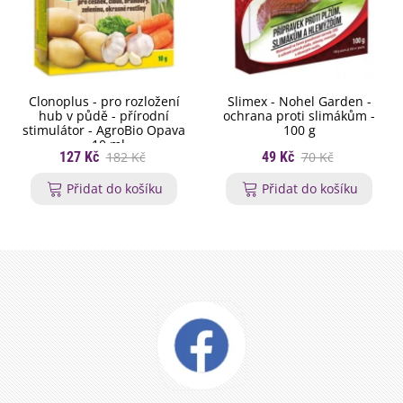
Clonoplus - pro rozložení
Slimex - Nohel Garden -
hub v půdě - přírodní
ochrana proti slimákům -
stimulátor - AgroBio Opava
100 g
- 10 ml
127 Kč
182 Kč
49 Kč
70 Kč
Přidat do košíku
Přidat do košíku