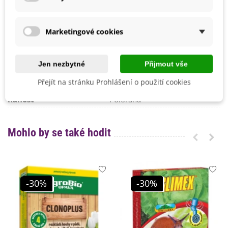
BIO Kvalita
Ne
Mrazuvzdornost
Ne
Marketingové cookies
Výrobce
SemenaOnline
Odrůda
Nehybridní
Jen nezbytné
Přijmout vše
Sklizeň
Říjen
Srpen
Přejít na stránku Prohlášení o použití cookies
Září
Ranost
Poloraná
Mohlo by se také hodit
-30%
-30%