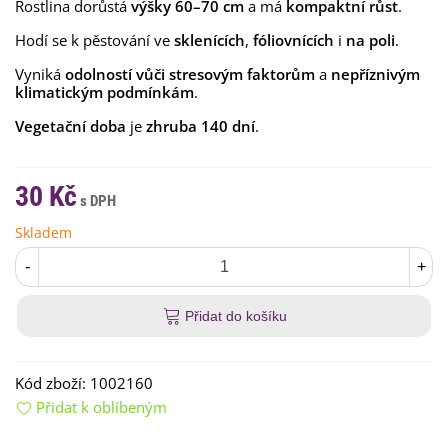
Rostlina dorůstá
výšky 60–70 cm
a má
kompaktní růst
.
Hodí se k pěstování ve
sklenících
,
fóliovnících
i
na poli
.
Vyniká
odolností vůči stresovým faktorům
a
nepříznivým
klimatickým podmínkám
.
Vegetační doba
je
zhruba 140 dní
.
30 Kč
Skladem
-
+
Přidat do košíku
Kód zboží:
1002160
Přidat k oblíbeným