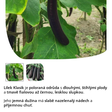
Lilek Klasik
je
poloraná odrůda
s
dlouhými
,
štíhlými
plody
a
tmavě fialovou až černou
,
lesklou slupkou
.
Jeho
jemná dužina
má
slabě nazelenalý nádech
a
příjemnou chuť
.