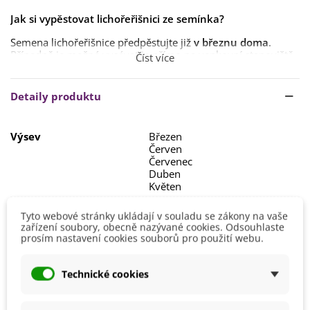
Jak si vypěstovat lichořeřišnici ze semínka?
Semena lichořeřišnice předpěstujte již
v březnu
doma
.
Případně je možné vysévat je přímo na venkovní stanoviště
Číst více
od dubna do července
.
Doba klíčení se pohybuje
okolo 2 týdnů
při teplotě
min.
Detaily produktu
15 °C
. Semena vysévejte do hloubky
0,5 cm
. Před výsevem
je můžete
namočit do vody
.
Výsev
Březen
Rostliny vysazujte do sponu
20 x 20 cm.
Červen
Červenec
Lichořeřišnici vyhovuje
plné slunce nebo polostín
. Dobře
Duben
poroste v
propustné půdě s kvalitní drenáží
.
Květen
Výška
20 - 40 cm
Tyto webové stránky ukládají v souladu se zákony na vaše
zařízení soubory, obecně nazývané cookies. Odsouhlaste
Stanoviště
Slunečné
prosím nastavení cookies souborů pro použití webu.
Barva Květů
Červená
Hnědá
Technické cookies
Doba Kvetení
Červen
Červenec
Květen