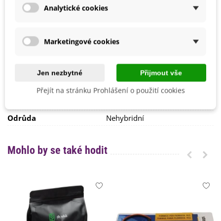
Analytické cookies
Říjen
Srpen
Září
Možnosti Pěstování
Venku
Marketingové cookies
BIO Kvalita
Ne
Mrazuvzdornost
Ne
Jen nezbytné
Přijmout vše
Výrobce
SemenaOnline
Přejít na stránku Prohlášení o použití cookies
Vegetační Doba
Letničky
Odrůda
Nehybridní
Mohlo by se také hodit