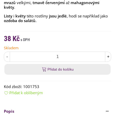
mrazů
velkými,
tmavě červenými
až
mahagonovými
květy
.
Listy
i
květy
této rostliny
jsou jedlé
, hodí se například jako
ozdoba do salátů.
38 Kč
Skladem
-
+
Přidat do košíku
Kód zboží:
1001753
Přidat k oblíbeným
Popis