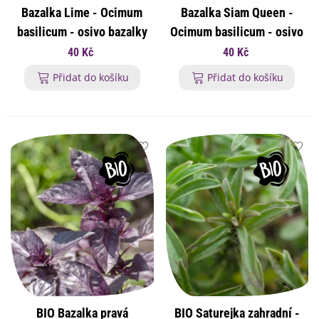
Bazalka Lime - Ocimum
Bazalka Siam Queen -
basilicum - osivo bazalky
Ocimum basilicum - osivo
- 200 ks
bazalky - 80 ks
40 Kč
40 Kč
Přidat do košíku
Přidat do košíku
BIO Bazalka pravá
BIO Saturejka zahradní -