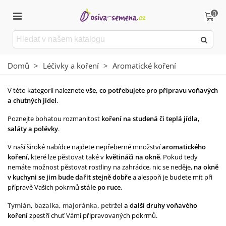
0
Domů
>
Léčivky a koření
>
Aromatické koření
V této kategorii naleznete
vše, co potřebujete pro přípravu voňavých
a chutných jídel
.
Poznejte bohatou rozmanitost
koření na studená či teplá jídla,
saláty a polévky
.
V naší široké nabídce najdete nepřeberné množství
aromatického
koření
, které lze pěstovat také v
květináči na okně
. Pokud tedy
nemáte možnost pěstovat rostliny na zahrádce, nic se neděje,
na okně
v kuchyni se jim bude dařit stejně dobře
a alespoň je budete mít při
přípravě Vašich pokrmů
stále po ruce
.
Tymián
,
bazalka
,
majoránka
,
petržel
a další druhy voňavého
koření
zpestří chuť Vámi připravovaných pokrmů.