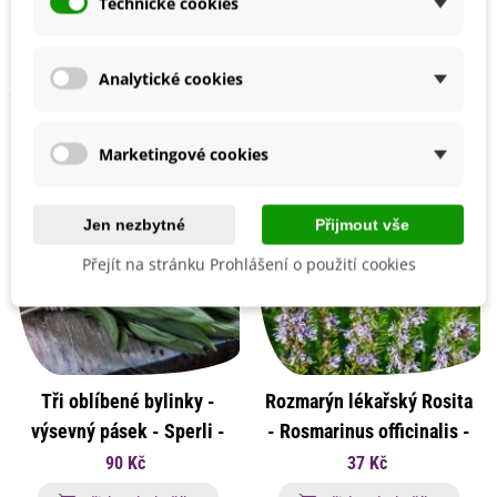
Technické cookies
petržele - 200 ks
Přidat do košíku
Přidat do košíku
Analytické cookies
Marketingové cookies
Jen nezbytné
Přijmout vše
Přejít na stránku Prohlášení o použití cookies
Tři oblíbené bylinky -
Rozmarýn lékařský Rosita
výsevný pásek - Sperli -
- Rosmarinus officinalis -
1 ks
osivo rozmarýnu - 50 ks
90 Kč
37 Kč