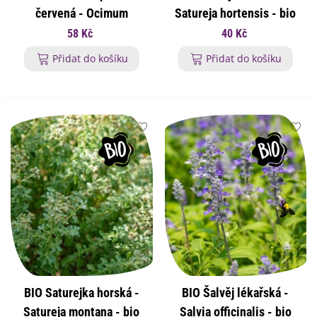
červená - Ocimum
Satureja hortensis - bio
basilicum - bio osivo
osivo saturejky - 600 ks
58 Kč
40 Kč
bazalky - 100 ks
Přidat do košíku
Přidat do košíku
BIO Saturejka horská -
BIO Šalvěj lékařská -
Satureja montana - bio
Salvia officinalis - bio