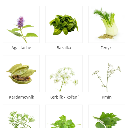
Číst více
Agastache
Bazalka
Fenykl
Kardamovník
Kerblík - koření
Kmín