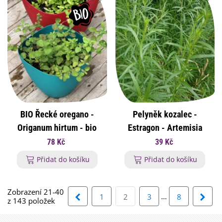
BIO Řecké oregano -
Pelyněk kozalec -
Origanum hirtum - bio
Estragon - Artemisia
osivo oregana - 250 ks
dracunculus - osivo
78 Kč
39 Kč
pelyňku - 300 ks
Přidat do košíku
Přidat do košíku
Zobrazení 21-40
Předchozí
…
Dalš
1
2
3
8
z 143 položek