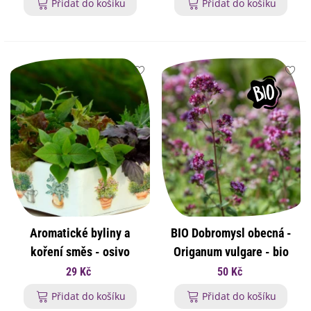
Přidat do košíku
Přidat do košíku
Aromatické byliny a
BIO Dobromysl obecná -
koření směs - osivo
Origanum vulgare - bio
aromatických bylin - 0,5 g
osivo oregana - 700 ks
29 Kč
50 Kč
Přidat do košíku
Přidat do košíku