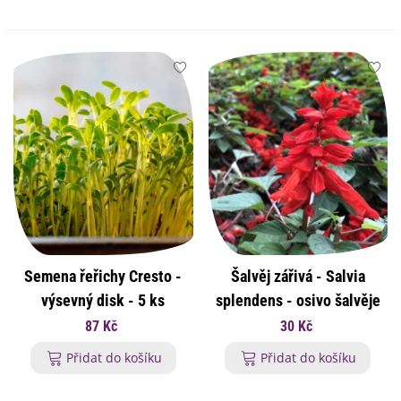
Semena řeřichy Cresto -
Šalvěj zářivá - Salvia
výsevný disk - 5 ks
splendens - osivo šalvěje
- 40 ks
87 Kč
30 Kč
Přidat do košíku
Přidat do košíku