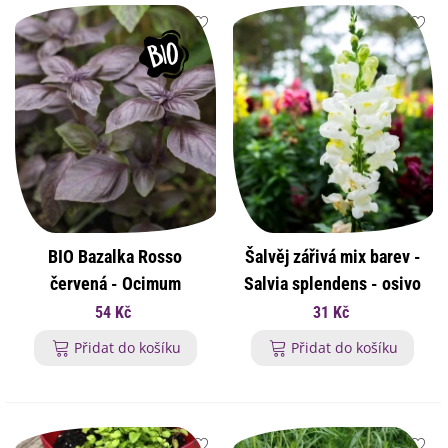
BIO Bazalka Rosso
Šalvěj zářivá mix barev -
červená - Ocimum
Salvia splendens - osivo
basilicum - bio osivo
šalvěje - 15 ks
54 Kč
31 Kč
bazalky - 100 ks
Přidat do košíku
Přidat do košíku