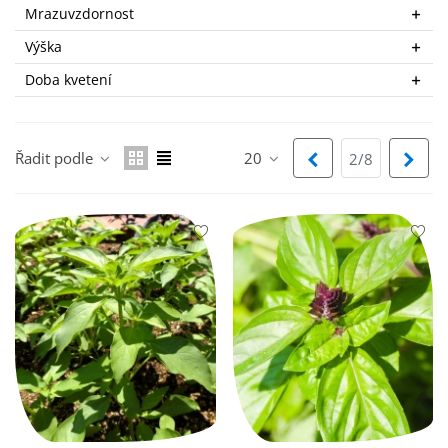
Mrazuvzdornost
Výška
Doba kvetení
Řadit podle
20
Předchozí
Dalš
2/8