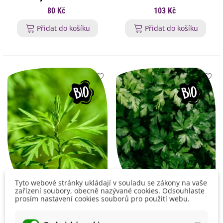
osivo saturejky - 500 ks
osivo šalvěje - 30 ks
80 Kč
103 Kč
Přidat do košíku
Přidat do košíku
Tyto webové stránky ukládají v souladu se zákony na vaše
zařízení soubory, obecně nazývané cookies. Odsouhlaste
BIO Pelyněk pravý -
BIO Petržel Einfache
prosím nastavení cookies souborů pro použití webu.
Artemisia absinthum -
Schnitt - Petroselinum
bio osivo pelyňku - 0,02 g
Crispum - bio osivo
71 Kč
65 Kč