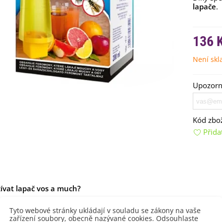
lapače
.
136 
Není sk
Upozorní
emínkové bomby - dárkový
ox na vajíčka -...
92 Kč
Kód zbož
Přida
uchyňské bylinky na malou
lochu - výsevný...
4 Kč
rkev pozdní Cidera -
aucus carota - osivo...
ívat lapač vos a much?
4 Kč
e
spodní část pasti
a nalijte do ní
200 ml roztoku
.
Zavřete nádo
Tyto webové stránky ukládají v souladu se zákony na vaše
ilie Canova - Lilium - cibule
zařízení soubory, obecně nazývané cookies. Odsouhlaste