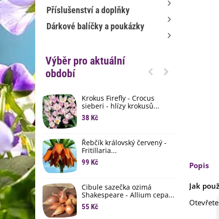
Příslušenství a doplňky
Dárkové balíčky a poukázky
Výběr pro aktuální
období
Krokus Firefly - Crocus
S
sieberi - hlízy krokusů...
b
38 Kč
1
K
Řebčík královský červený -
p
Fritillaria...
8
99 Kč
Popis
M
D
Jak použ
Cibule sazečka ozimá
3
Shakespeare - Allium cepa...
Otevřet
55 Kč
L