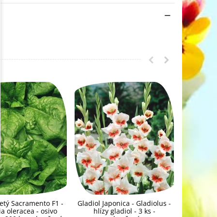
etý Sacramento F1 -
Gladiol Japonica - Gladiolus -
Gladiol S
a oleracea - osivo
hlízy gladiol - 3 ks -
- hlíz