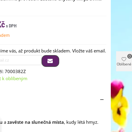
Kč
ladem
me vás, až produkt bude skladem. Vložte váš email.
0
Oblíbené
í:
7000382Z
t k oblíbeným
bu
a
zavěste na slunečná místa
, kudy létá hmyz.