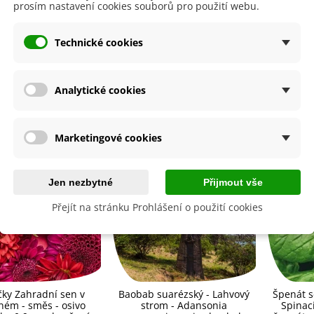
lií - 1 ks
prosím nastavení cookies souborů pro použití webu.
85 Kč
-30%
0 Kč
 produktu
Technické cookies
egonie plnokvětá žlutá -
egonia superba -...
85 Kč
-30%
0 Kč
by se také hodit
Analytické cookies
ukalyptus Baby Blue -
lahovičník - Eukalyptus...
0 Kč
Marketingové cookies
Jen nezbytné
Přijmout vše
Přejít na stránku Prohlášení o použití cookies
čky Zahradní sen v
Baobab suarézský - Lahvový
Špenát s
ném - směs - osivo
strom - Adansonia
Spinaci