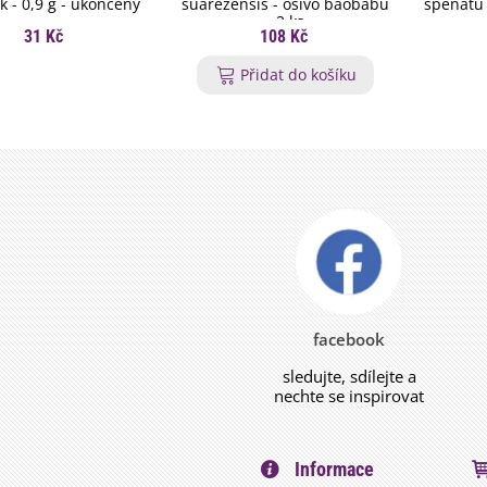
k - 0,9 g - ukončený
suarezensis - osivo baobabu
špenátu 
- 2 ks
31 Kč
108 Kč
Přidat do košíku
facebook
sledujte, sdílejte a
nechte se inspirovat
Informace