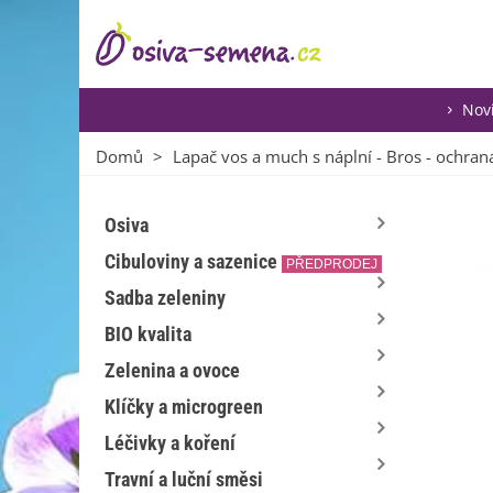
Nov
Domů
>
Lapač vos a much s náplní - Bros - ochra
Osiva
Cibuloviny a sazenice
PŘEDPRODEJ
Sadba zeleniny
BIO kvalita
Zelenina a ovoce
Klíčky a microgreen
Léčivky a koření
Travní a luční směsi