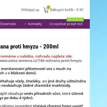
0
Nákupní košík
-
0 Kč
Přihlásit se
AKTUÁLNĚ
Slovensko
Kontakty
Co vysévat právě teď
rana proti hmyzu - 200ml
iž nemáme v nabídce, náhradu najdete zde:
/www.osiva-semena.cz/746-ochrana-proti-hmyzu
o
monitorování přítomnosti vos
a
much na
ách
a
v blízkosti domů
.
řitahuje včely
,
čmeláky
, ani
jiné druhy užitečného
a
neobsahuje žádné chemické insekticidy
.
náplň obsahuje
směs přírodních vůní
, které
účinně
yz po dobu 4 týdnů
.
eciálnímu provedení
zůstává chycený hmyz uvnitř