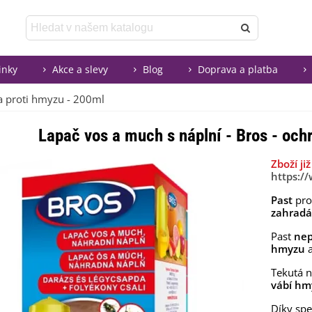
inky
Akce a slevy
Blog
Doprava a platba
na proti hmyzu - 200ml
Lapač vos a much s náplní - Bros - och
Zboží j
https:/
Past
pr
zahrad
Past
nep
hmyzu
Tekutá 
vábí hm
Díky sp