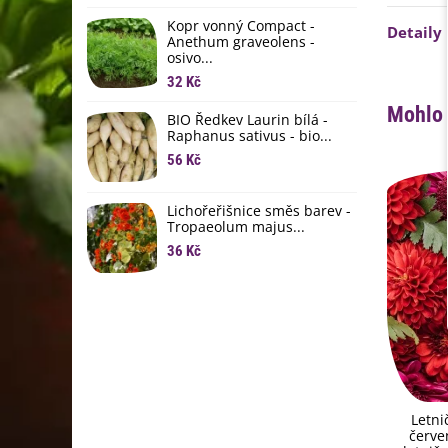
li
Kopr vonný Compact -
6
Detaily
Anethum graveolens -
osivo...
B
B
32 Kč
6
Mohlo 
BIO Ředkev Laurin bílá -
Raphanus sativus - bio...
E
B
56 Kč
9
Lichořeřišnice směs barev -
Tropaeolum majus...
36 Kč
Letni
červe