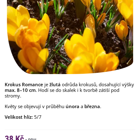
Krokus Romance
je
žlutá
odrůda krokusů, dosahující výšky
max. 8–10 cm
. Hodí se do skalek i k tvorbě zátiší pod
stromy.
Květy se objevují v průběhu
února
a
března
.
Velikost hlíz:
5/7
38 Kč