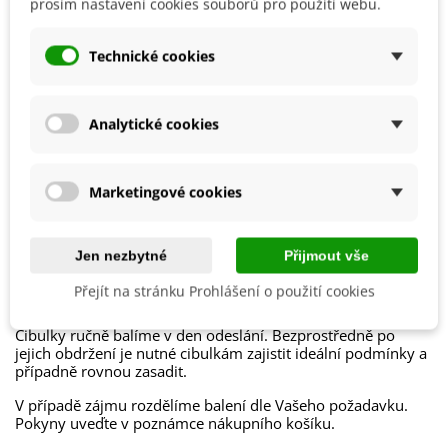
Mrazuvzdornost
prosím nastavení cookies souborů pro použití webu.
Ano
Výrobce
SemenaOnline
Technické cookies
Vegetační Doba
Trvalky
Roční Období Kvetení
Kvetoucí na jaře
Analytické cookies
Období Výsadby
Podzim
Jak balíme cibulky?
Marketingové cookies
Každý druh cibulek je označen
názvem
,
obrázkem
a
postupem k pěstování
.
Jen nezbytné
Přijmout vše
Chceme být
šetrní k přírodě
, proto cibuloviny balíme do
Přejít na stránku Prohlášení o použití cookies
papírových recyklovatelných sáčků a
cibulky stejného
druhu nabalíme dohromady
.
Cibulky ručně balíme v den odeslání. Bezprostředně po
jejich obdržení je nutné cibulkám zajistit ideální podmínky a
případně rovnou zasadit.
V případě zájmu rozdělíme balení dle Vašeho požadavku.
Pokyny uveďte v poznámce nákupního košíku.