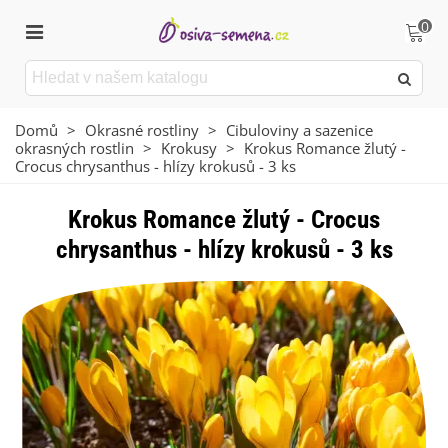
0
Domů
>
Okrasné rostliny
>
Cibuloviny a sazenice
okrasných rostlin
>
Krokusy
>
Krokus Romance žlutý -
Crocus chrysanthus - hlízy krokusů - 3 ks
Krokus Romance žlutý - Crocus
chrysanthus - hlízy krokusů - 3 ks