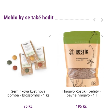
Mohlo by se také hodit
Semínková květinová
Hnojivo Rostík - pelety -
bomba - Blossombs - 1 ks
pevné hnojivo - 1 l
75 Kč
195 Kč