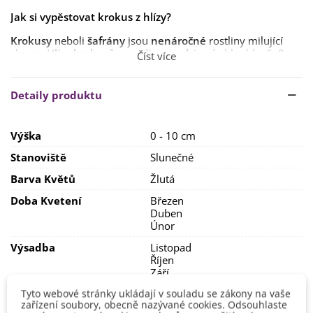
Jak si vypěstovat krokus z hlízy?
Krokusy
neboli
šafrány
jsou
nenáročné
rostliny milující
slunce.
Hlízy krokusů
se sadí
na podzim
do hloubky
6–8
Číst více
cm
, do vzdálenosti
7 cm
od jednotlivých rostlin.
Stanoviště vyberte
dostatečně
slunečné.
Rostliny
Detaily produktu
milují
plné slunce
, ale zvládnou i teploty
mírně pod bod
mrazu
.
Výška
0 - 10 cm
Krokusy preferují
lehčí půdu.
Vhodné je do ni před
výsadbou zapravit uleželý
kompost
.
Stanoviště
Slunečné
Po odkvětu hlízy
vyjměte z půdy
, nechte je
zatáhnout
,
Barva Květů
Žlutá
očistěte je a uložte do
tmavé chladné místnosti
. Na podzim
je můžete
opět vysadit
.
Doba Kvetení
Březen
Duben
Únor
Výsadba
Listopad
Říjen
Září
Tyto webové stránky ukládají v souladu se zákony na vaše
Možnosti Pěstování
Venku
zařízení soubory, obecně nazývané cookies. Odsouhlaste