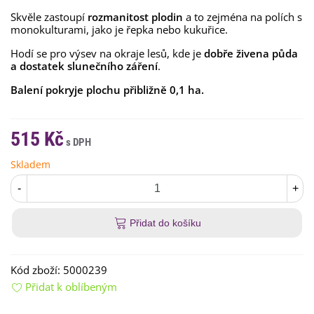
Skvěle zastoupí
rozmanitost plodin
a to zejména na polích s
monokulturami, jako je řepka nebo kukuřice.
Hodí se pro výsev na okraje lesů, kde je
dobře živena půda
a dostatek slunečního záření
.
Balení pokryje plochu přibližně 0,1 ha.
515 Kč
Skladem
-
+
Přidat do košíku
Kód zboží:
5000239
Přidat k oblíbeným