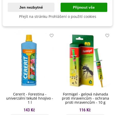
Druh Travní Směsi
Speciální
Složení:
Jen nezbytné
Přijmout vše
sója, hrách rolní, mrkev rolní, ptačí noha, vičák obecný,
Mohlo by se také hodit
Přejít na stránku Prohlášení o použití cookies
hrách setý, jetel alexandrijský, pískavice řecké seno, jetel
karmínový, vojtěška, jetel perský, jetel červený, jetel
švédský, jetel bílý, petržel obecná.
Cererit - Forestina -
Formigel - gelová návnada
univerzální tekuté hnojivo -
proti mravencům - ochrana
1 l
proti mravencům - 10 g
143 Kč
116 Kč