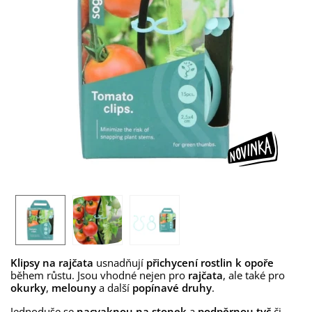
Klipsy na rajčata
usnadňují
přichycení rostlin k opoře
během růstu. Jsou vhodné nejen pro
rajčata
, ale také pro
okurky
,
melouny
a další
popínavé druhy
.
Jednoduše se
nacvaknou na stonek
a
podpěrnou tyč
či