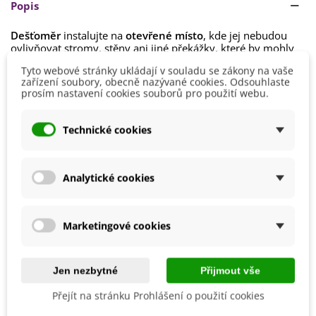
Popis
Dešťoměr
instalujte na
otevřené místo
, kde jej nebudou
ovlivňovat stromy, stěny ani jiné překážky, které by mohly
zachycené srážky zkreslit. Držák
pevně zapíchněte do země
Tyto webové stránky ukládají v souladu se zákony na vaše
tak, aby nádoba byla
stabilní
a
ve svislé poloze
.
Číst více
zařízení soubory, obecně nazývané cookies. Odsouhlaste
prosím nastavení cookies souborů pro použití webu.
Po skončení deště
odečtěte množství vody na stupnici v
milimetrech
(1 mm představuje přibližně 1 litr vody na 1
Detaily produktu
m²). Následně
obsah vylijte
a nádobu
vraťte zpět do
Technické cookies
držáku
.
Výrobce
Pieterpik
V období mrazů je vhodné
skleněnou část vyjmout
a
uložit
na suché místo
, aby nedošlo k jejímu poškození.
8016604200434
ean13
Analytické cookies
Pravidelná kontrola úhrnu srážek usnadní
plánování zálivky
a pomůže
předejít přesušení
i
přemokření půdy
.
Marketingové cookies
Mohlo by se také hodit
Jen nezbytné
Přijmout vše
Přejít na stránku Prohlášení o použití cookies