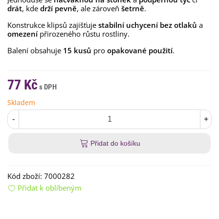
drát
, kde
drží pevně
, ale zároveň
šetrně
.
Konstrukce klipsů zajišťuje
stabilní uchycení bez otlaků
a
omezení
přirozeného růstu rostliny.
Balení obsahuje
15 kusů
pro
opakované použití
.
77 Kč
Skladem
-
+
Přidat do košíku
Kód zboží:
7000282
Přidat k oblíbeným