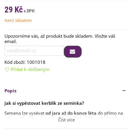
29 Kč
Není skladem
Upozorníme vás, až produkt bude skladem. Vložte váš
email.
Kód zboží:
1001018
Přidat k oblíbeným
Popis
Jak si vypěstovat kerblík ze semínka?
Semena lze vysévat
od jara až do konce léta
do přímo na
záhon. Hloubka výsevu je
0,5 cm
. Doba klíčení
2–3 týdny i
Číst více
déle
.