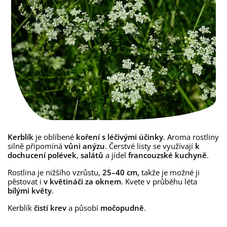
Kerblík
je oblíbené
koření s léčivými účinky
. Aroma rostliny
silně připomíná
vůni anýzu
. Čerstvé listy se využívají
k
dochucení polévek
,
salátů
a jídel
francouzské kuchyně
.
Rostlina je nižšího vzrůstu,
25–40 cm,
takže je možné ji
pěstovat i
v květináči za oknem
. Kvete v průběhu léta
bílými květy
.
Kerblík
čistí krev
a působí
močopudně
.