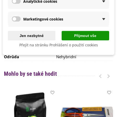
Analytické cookies
Srpen
Září
Možnosti Pěstování
Venku
Marketingové cookies
BIO Kvalita
Ne
Mrazuvzdornost
Ne
Jen nezbytné
Přijmout vše
Výrobce
SemenaOnline
Přejít na stránku Prohlášení o použití cookies
Vegetační Doba
Letničky
Odrůda
Nehybridní
Mohlo by se také hodit