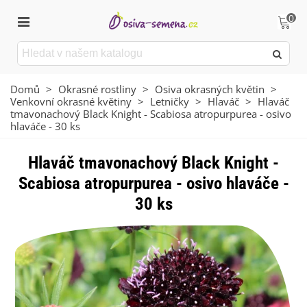
0
Domů
>
Okrasné rostliny
>
Osiva okrasných květin
>
Venkovní okrasné květiny
>
Letničky
>
Hlaváč
>
Hlaváč
tmavonachový Black Knight - Scabiosa atropurpurea - osivo
hlaváče - 30 ks
Hlaváč tmavonachový Black Knight -
Scabiosa atropurpurea - osivo hlaváče -
30 ks