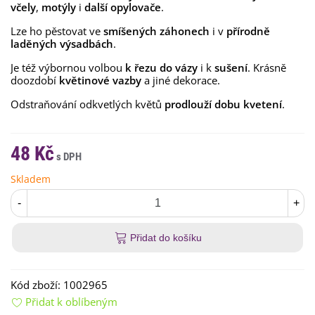
včely
,
motýly
i
další opylovače
.
Lze ho pěstovat ve
smíšených záhonech
i v
přírodně
laděných výsadbách
.
Je též výbornou volbou
k řezu do vázy
i k
sušení
. Krásně
doozdobí
květinové vazby
a jiné dekorace.
Odstraňování odkvetlých květů
prodlouží dobu kvetení
.
48 Kč
Skladem
-
+
Přidat do košíku
Kód zboží:
1002965
Přidat k oblíbeným