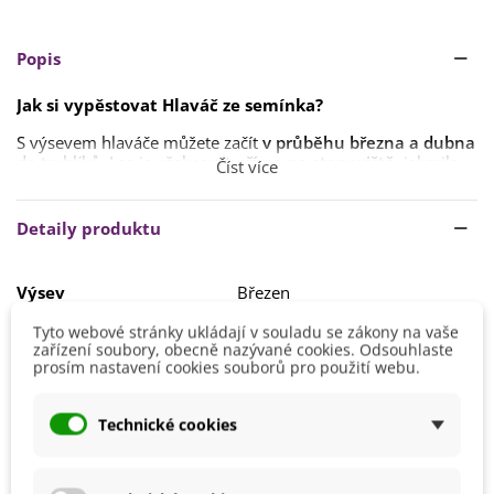
Popis
Jak si vypěstovat Hlaváč
ze semínka?
S výsevem hlaváče můžete začít
v průběhu března a dubna
do truhlíků. Lze je však
vysít přímo na stanoviště
, jakmile
Číst více
pomine riziko silných mrazů.
Klíčení obvykle
trvá 2–3 týdny
a nejlépe probíhá při
teplotě
Detaily produktu
kolem 18–22 °C
. Semena stačí jen
zlehka zasypat
, protože
světlo podporuje jejich vzcházení.
Výsev
Březen
Na záhon se rostlinky
přesazují v druhé polovině května
,
Únor
tedy po zmrzlých.
Tyto webové stránky ukládají v souladu se zákony na vaše
Výška
80 - 100 cm
zařízení soubory, obecně nazývané cookies. Odsouhlaste
Hlaváč má rád
slunné stanoviště
a půdu
bohatou na
prosím nastavení cookies souborů pro použití webu.
živiny
, která
dobře odvádí vodu
.
Stanoviště
Slunečné
Barva Květů
Černá
Technické cookies
Fialová
Doba Kvetení
Červenec
Říjen