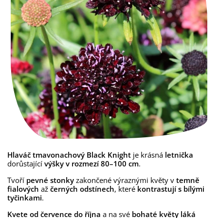
Hlaváč tmavonachový Black Knight
je krásná
letnička
dorůstající
výšky v rozmezí 80–100 cm
.
Tvoří
pevné stonky
zakončené výraznými květy v
temně
fialových
až
černých odstínech
, které
kontrastují s bílými
tyčinkami
.
Kvete od července do října
a na své
bohaté květy láká