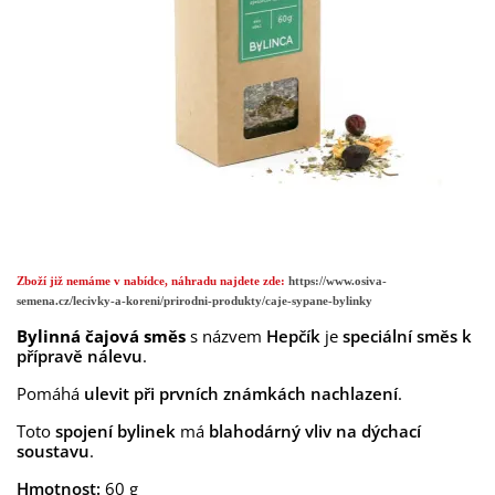
Zboží již nemáme v nabídce, náhradu najdete zde:
https://www.osiva-
semena.cz/lecivky-a-koreni/prirodni-produkty/caje-sypane-bylinky
Bylinná čajová směs
s názvem
Hepčík
je
speciální směs k
přípravě nálevu
.
Pomáhá
ulevit při prvních známkách nachlazení
.
Toto
spojení bylinek
má
blahodárný vliv na dýchací
soustavu
.
Hmotnost:
60 g