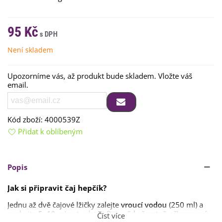
95 Kč
Není skladem
Upozorníme vás, až produkt bude skladem. Vložte váš
email.
Kód zboží:
4000539Z
Přidat k oblíbeným
Popis
Jak si připravit čaj hepčík?
Jednu až dvě čajové lžičky zalejte
vroucí vodou
(250 ml) a
nechejte
5–10 minut
odstát. Pijte
vždy čerstvě připravený
Číst více