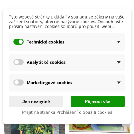
nálev
,
1–2x denně
.
Skladujte
v suchu, chladu a temnu
.
Detaily produktu
Tyto webové stránky ukládají v souladu se zákony na vaše
Složení:
šalvěj lékařská list, plicník lékařský list, jitrocel
zařízení soubory, obecně nazývané cookies. Odsouhlaste
kopinatý list, černý bez květ, šípek plod, divizna květ
prosím nastavení cookies souborů pro použití webu.
BIO Kvalita
Ne
Ustanovení nařízení
Evropského parlamentu a Rady (ES)
Výrobce
Bylinca
č. 1924/2006
, o výživových a zdravotních tvrzeních, nám
Technické cookies
nedovoluje informovat vás o účincích této byliny na váš
8594215580683
ean13
organismus. Informace o působení si prosím dohledejte ve
volně dostupných zdrojích na internetu či v herbáři.
Analytické cookies
Mohlo by se také hodit
Marketingové cookies
Jen nezbytné
Přijmout vše
Přejít na stránku Prohlášení o použití cookies