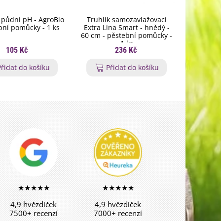
 půdní pH - AgroBio
Truhlík samozavlažovací
BIOOL 
bní pomůcky - 1 ks
Extra Lina Smart - hnědý -
Zdravá 
60 cm - pěstební pomůcky -
proti 
1 ks
105 Kč
236 Kč
Přidat do košíku
Přidat do košíku
P
★★★★★
★★★★★
4,9 hvězdiček
4,9 hvězdiček
7500+ recenzí
7000+ recenzí