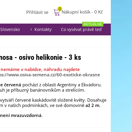
0
Nákupní košík
-
0 Kč
Přihlásit se
AKTUÁLNĚ
Slovensko
Kontakty
Co vysévat právě teď
nosa - osivo helikonie - 3 ks
iž nemáme v nabídce, náhradu najdete
ps://www.osiva-semena.cz/60-exoticke-okrasne
ie červená
pochází z oblasti Argentiny a Ekvádoru.
uh je příbuzný banánovníkům a strelíciím.
 vytváří červené kaskádovitě složené květy. Dosahuje
 m v našich podmínkách, ve své domovině
až 2 m
.
není mrazuvzdorná
.