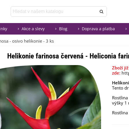
inky
Akce a slevy
Blog
Doprava a platba
nosa - osivo helikonie - 3 ks
Helikonie farinosa červená - Heliconia fari
Zboží j
zde:
htt
Helikon
Tento dr
Rostlina
výšky 1
Rostlina