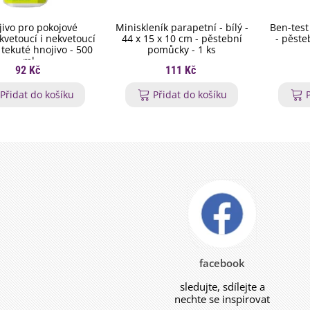
ivo pro pokojové
Miniskleník parapetní - bílý -
Ben-test
 kvetoucí i nekvetoucí
44 x 15 x 10 cm - pěstební
- pěste
- tekuté hnojivo - 500
pomůcky - 1 ks
ml
92 Kč
111 Kč
Přidat do košíku
Přidat do košíku
facebook
sledujte, sdílejte a
nechte se inspirovat