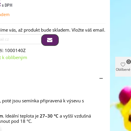
č
ladem
me vás, až produkt bude skladem. Vložte váš email.
í:
1000140Z
t k oblíbeným
0
Oblíbené
, poté jsou semínka připravená k výsevu s
cm
. Ideální teplota je
27–30 °C
a vyšší vzdušná
snout pod 18 °C.