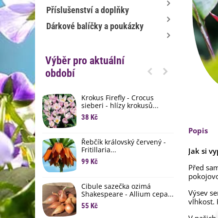
Příslušenství a doplňky
Dárkové balíčky a poukázky
Výběr pro aktuální
období
Krokus Firefly - Crocus
S
sieberi - hlízy krokusů...
b
38 Kč
1
Popis
K
Řebčík královský červený -
p
Fritillaria...
Jak si v
8
99 Kč
Před sa
M
pokojovo
D
Cibule sazečka ozimá
Výsev se
3
Shakespeare - Allium cepa...
vlhkost. 
55 Kč
L