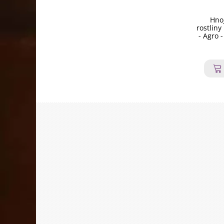
Hnoj
rostliny
- Agro 