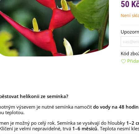
50 K
Není sk
Upozorní
Kód zbož
Přida
emínkové bomby - dárkový
ox na vajíčka -...
92 Kč
uchyňské bylinky na malou
lochu - výsevný...
ypěstovat helikonii ze semínka?
4 Kč
motným výsevem je nutné semínka namočit
do vody na 48 hodin
rkev pozdní Cidera -
u teplotou.
aucus carota - osivo...
men je možný po celý rok. Semínka se vysévají do hloubky
1–2 
4 Kč
Klíčení je velmi nepravidelné, trvá
1–6 měsíců
. Teplota nesmí kle
ilie Canova - Lilium - cibule