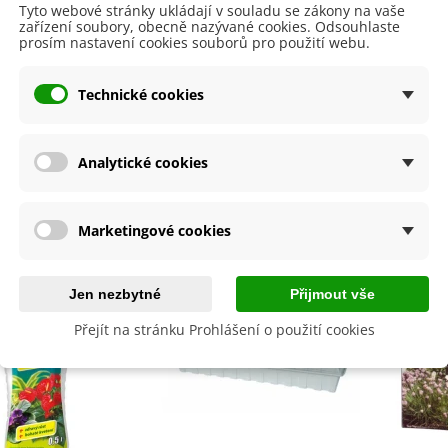
 podmínkách lze rostlinu pěstovat pouze
jako pokojovou
.
lií - 1 ks
Tyto webové stránky ukládají v souladu se zákony na vaše
zařízení soubory, obecně nazývané cookies. Odsouhlaste
85 Kč
-30%
0 Kč
i vyberte
slunečné stanoviště bez přímého úpalu
.
prosím nastavení cookies souborů pro použití webu.
egonie plnokvětá žlutá -
egonia superba -...
Technické cookies
 produktu
85 Kč
-30%
0 Kč
ukalyptus Baby Blue -
lahovičník - Eukalyptus...
Analytické cookies
by se také hodit
0 Kč
Marketingové cookies
Jen nezbytné
Přijmout vše
Přejít na stránku Prohlášení o použití cookies