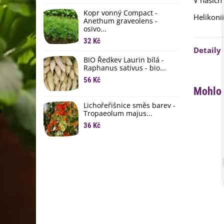
V našich
li
Kopr vonný Compact -
6
Helikoni
Anethum graveolens -
osivo...
B
B
32 Kč
Detaily
6
BIO Ředkev Laurin bílá -
Raphanus sativus - bio...
E
B
56 Kč
Mohlo 
9
Lichořeřišnice směs barev -
Tropaeolum majus...
36 Kč