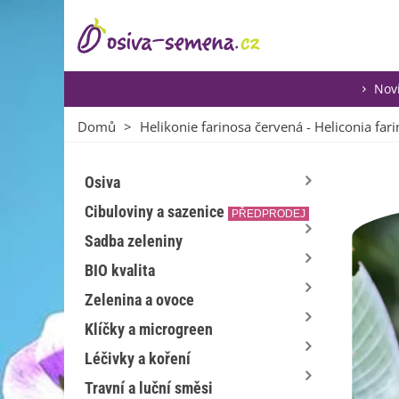
Nov
Domů
>
Helikonie farinosa červená - Heliconia fari
Osiva
Cibuloviny a sazenice
PŘEDPRODEJ
Sadba zeleniny
BIO kvalita
Zelenina a ovoce
Klíčky a microgreen
Léčivky a koření
Travní a luční směsi