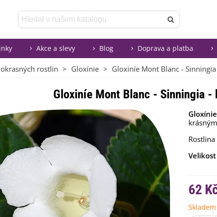
inky
Akce a slevy
Blog
Doprava a platba
 okrasných rostlin
>
Gloxínie
>
Gloxiníe Mont Blanc - Sinningia -
Gloxiníe Mont Blanc - Sinningia - h
Gloxínie
krásnými
Rostlina
Velikost 
62 K
Skladem