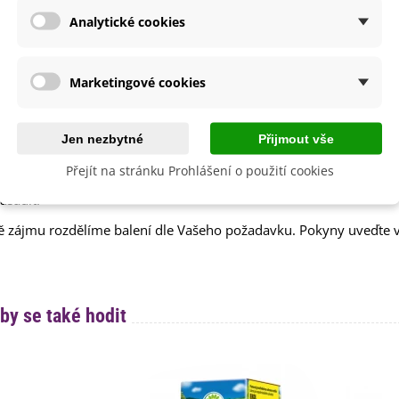
Nehybridní
Analytické cookies
 Výsadby
Jaro
íme cibulky?
Marketingové cookies
uh cibulek je označen
názvem
,
obrázkem
a
postupem k pěstov
Jen nezbytné
Přijmout vše
být
šetrní k přírodě
, proto cibuloviny balíme do papírových recy
e dohromady
.
Přejít na stránku Prohlášení o použití cookies
ručně balíme v den odeslání. Bezprostředně po jejich obdržení je 
asadit.
ě zájmu rozdělíme balení dle Vašeho požadavku. Pokyny uveďte
by se také hodit