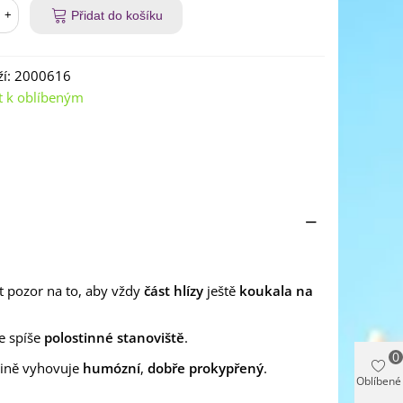
+
Přidat do košíku
í:
2000616
t k oblíbeným
t pozor na to, aby vždy
část hlízy
ještě
koukala na
le spíše
polostinné
stanoviště
.
0
lině vyhovuje
humózní
,
dobře prokypřený
.
Oblíbené