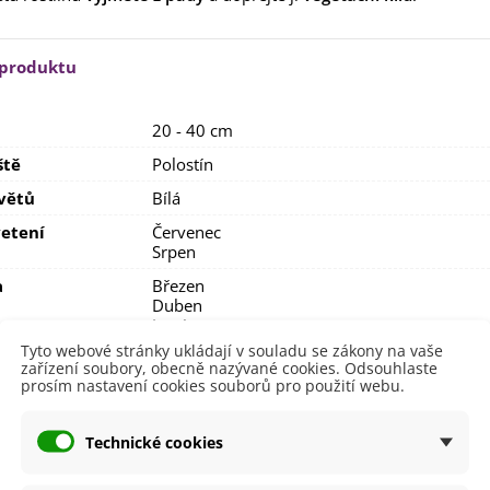
lií - 1 ks
85 Kč
-30%
0 Kč
 produktu
egonie plnokvětá žlutá -
egonia superba -...
85 Kč
-30%
0 Kč
20 - 40 cm
ukalyptus Baby Blue -
ště
Polostín
lahovičník - Eukalyptus...
větů
Bílá
0 Kč
etení
Červenec
Srpen
a
Březen
Duben
Jarní
Tyto webové stránky ukládají v souladu se zákony na vaše
i Pěstování
Doma
zařízení soubory, obecně nazývané cookies. Odsouhlaste
prosím nastavení cookies souborů pro použití webu.
dornost
Ne
e
SemenaOnline
Technické cookies
ní Doba
Trvalky