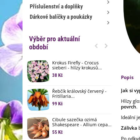
Příslušenství a doplňky
Dárkové balíčky a poukázky
Výběr pro aktuální
období
Krokus Firefly - Crocus
S
sieberi - hlízy krokusů...
b
38 Kč
1
Popis
K
Jak si vy
Řebčík královský červený -
p
Fritillaria...
8
Hlízy gl
99 Kč
povrch
.
M
D
Ideální j
Cibule sazečka ozimá
3
Shakespeare - Allium cepa...
Zálivka
b
55 Kč
L
Po odkvě