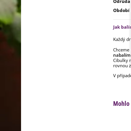
Odrůda
Období
Jak bal
Každý dr
Chceme 
nabalím
Cibulky 
rovnou z
V případ
Mohlo 