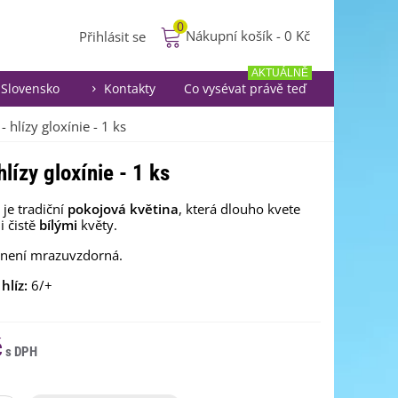
0
Nákupní košík
-
0 Kč
Přihlásit se
AKTUÁLNĚ
Slovensko
Kontakty
Co vysévat právě teď
 hlízy gloxínie - 1 ks
lízy gloxínie - 1 ks
je tradiční
pokojová květina
, která dlouho kvete
 čistě
bílými
květy.
 není mrazuvzdorná.
hlíz:
6/+
č