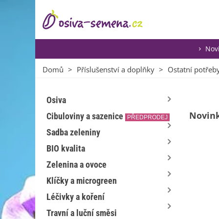
Nov
Domů
>
Příslušenství a doplňky
>
Ostatní potřeb
Osiva
Novin
Cibuloviny a sazenice
PŘEDPRODEJ
Sadba zeleniny
BIO kvalita
Zelenina a ovoce
Klíčky a microgreen
Léčivky a koření
Travní a luční směsi