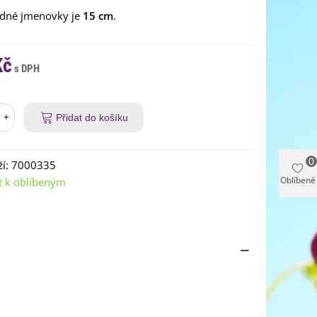
dné jmenovky je
15 cm
.
Kč
+
Přidat do košíku
0
í:
7000335
Oblíbené
t k oblíbeným