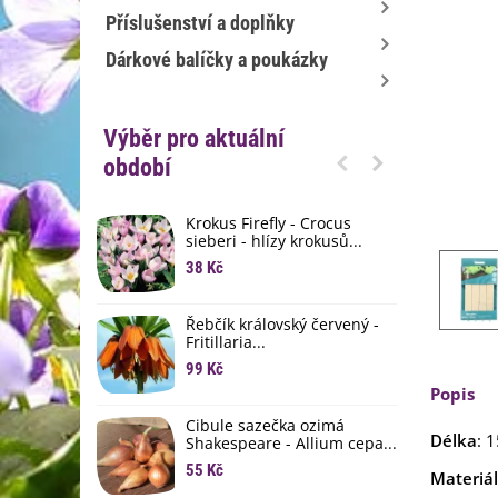
Příslušenství a doplňky
Dárkové balíčky a poukázky
Výběr pro aktuální
období
Krokus Firefly - Crocus
S
sieberi - hlízy krokusů...
b
38 Kč
1
K
Řebčík královský červený -
p
Fritillaria...
8
99 Kč
Popis
M
D
Cibule sazečka ozimá
Délka
: 
3
Shakespeare - Allium cepa...
55 Kč
Materiál
L