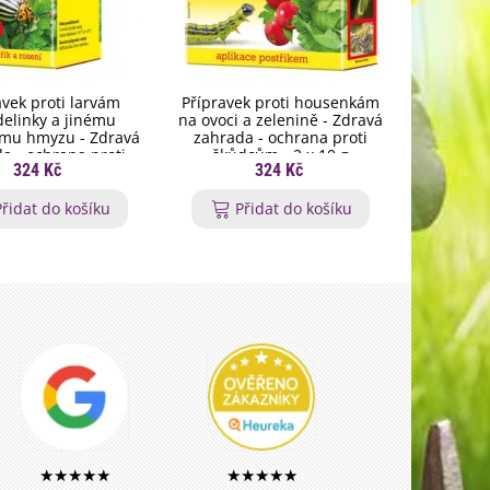
avek proti larvám
Přípravek proti housenkám
Dřevěné 
elinky a jinému
na ovoci a zelenině - Zdravá
domek p
ému hmyzu - Zdravá
zahrada - ochrana proti
a - ochrana proti
škůdcům - 2 x 10 g
324 Kč
324 Kč
ůdcům - 20 ml
Přidat do košíku
Přidat do košíku
P
★★★★★
★★★★★