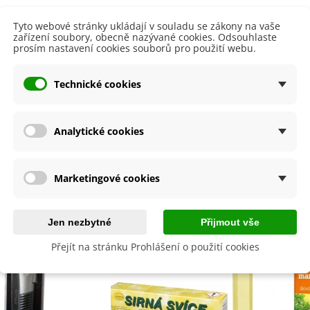
lií - 1 ks
y
: 15 x 10 x 1,5 cm
85 Kč
-30%
0 Kč
Tyto webové stránky ukládají v souladu se zákony na vaše
zařízení soubory, obecně nazývané cookies. Odsouhlaste
egonie plnokvětá žlutá -
prosím nastavení cookies souborů pro použití webu.
egonia superba -...
 produktu
85 Kč
-30%
0 Kč
Technické cookies
e
Pieterpik
ukalyptus Baby Blue -
lahovičník - Eukalyptus...
l
Dřevěný
0 Kč
Analytické cookies
by se také hodit
Marketingové cookies
Jen nezbytné
Přijmout vše
Přejít na stránku Prohlášení o použití cookies