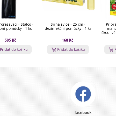
rořezávací - Stalco -
Sirná svíce - 25 cm -
Přípr
bní pomůcky - 1 ks
dezinfekční pomůcky - 1 ks
mand
škodliv
zahrad
505 Kč
168 Kč
šk
Přidat do košíku
Přidat do košíku
facebook