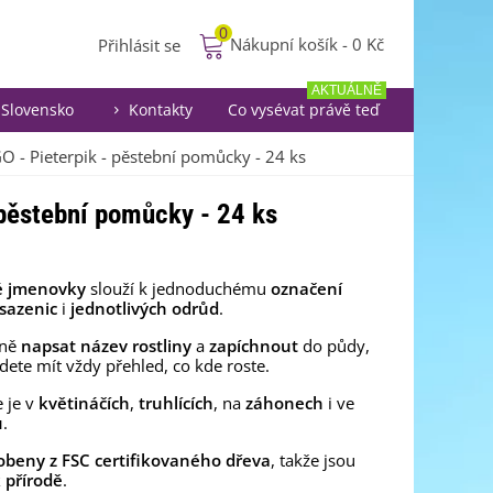
0
Nákupní košík
-
0 Kč
Přihlásit se
AKTUÁLNĚ
Slovensko
Kontakty
Co vysévat právě teď
 - Pieterpik - pěstební pomůcky - 24 ks
pěstební pomůcky - 24 ks
é jmenovky
slouží k jednoduchému
označení
sazenic
i
jednotlivých odrůd
.
 ně
napsat název rostliny
a
zapíchnout
do půdy,
dete mít vždy přehled, co kde roste.
e je v
květináčích
,
truhlících
, na
záhonech
i ve
u
.
obeny z FSC certifikovaného dřeva
, takže jsou
 přírodě
.