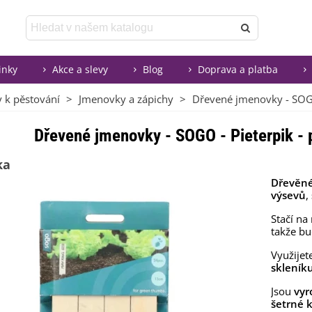
inky
Akce a slevy
Blog
Doprava a platba
y k pěstování
>
Jmenovky a zápichy
>
Dřevené jmenovky - SOGO
Dřevené jmenovky - SOGO - Pieterpik - 
ka
Dřevěn
výsevů
,
Stačí na
takže bu
Využijet
skleník
Jsou
vyr
šetrné k