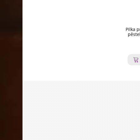
Pilka p
pěste