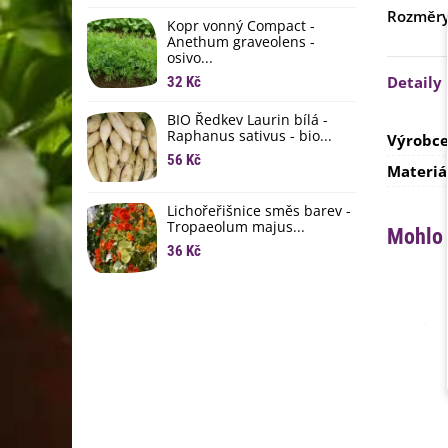
li
Rozměr
Kopr vonný Compact -
6
Anethum graveolens -
osivo...
B
B
Detaily
32 Kč
6
BIO Ředkev Laurin bílá -
Raphanus sativus - bio...
Výrobc
E
B
56 Kč
Materiá
9
Lichořeřišnice směs barev -
Tropaeolum majus...
Mohlo 
36 Kč