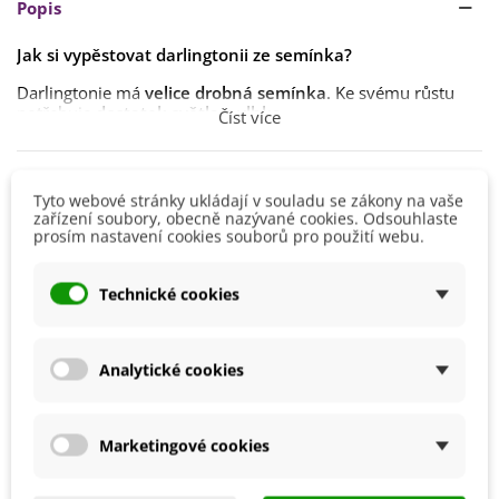
Popis
Jak si vypěstovat darlingtonii ze semínka?
Darlingtonie má
velice drobná semínka
. Ke svému růstu
potřebuje
dostatek světla
a
vlhka
.
Číst více
Dále darlingtonie vyžaduje
dobře propustný
substrát
, spíše
chudší na živiny
, ideální je
rašelina s perlitem
.
Detaily produktu
Tyto webové stránky ukládají v souladu se zákony na vaše
Semena nejprve
necháme projít studenou
zařízení soubory, obecně nazývané cookies. Odsouhlaste
stratifikací
.
Vyséváme na povrch
substrátu pro masožravé
prosím nastavení cookies souborů pro použití webu.
Výsev
Celoročně
rostliny
celoročně
, nezasypáváme.
Stanoviště
Polostín
Semena klíčí přibližně
po měsíci od výsevu
. Nutná
Technické cookies
Slunečné
maximální zálivka
a zajištění
vyšší vzdušné vlhkosti
.
Možnosti Pěstování
Doma
Darlingtonie se pěstuje při teplotě
17–27 °C
,
v zimě pak při
1–5 °C
.
BIO Kvalita
Ne
Analytické cookies
Mrazuvzdornost
Ne
Výrobce
SemenaOnline
Marketingové cookies
Vegetační Doba
Trvalky