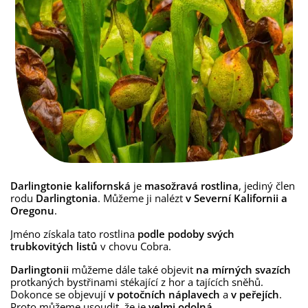
Darlingtonie kalifornská
je
masožravá rostlina
, jediný člen
rodu
Darlingtonia
. Můžeme ji nalézt
v Severní Kalifornii a
Oregonu
.
Jméno získala tato rostlina
podle podoby svých
trubkovitých listů
v chovu Cobra.
Darlingtonii
můžeme dále také objevit
na mírných svazích
protkaných bystřinami stékající z hor a tajících sněhů.
Dokonce se objevují
v potočních náplavech
a
v peřejích
.
Proto můžeme usoudit, že je
velmi odolná
.