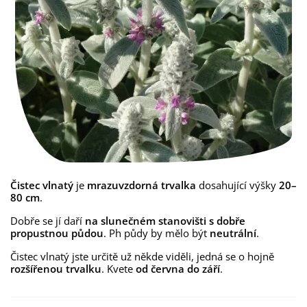
Čistec vlnatý
je
mrazuvzdorná trvalka
dosahující výšky
20–
80 cm
.
Dobře se jí daří
na slunečném stanovišti s dobře
propustnou půdou
. Ph půdy by mělo být
neutrální
.
Čistec vlnatý jste určitě už někde viděli, jedná se o hojně
rozšířenou trvalku
. Kvete
od června do září
.