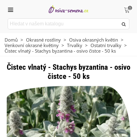
0
Domů
>
Okrasné rostliny
>
Osiva okrasných květin
>
Venkovní okrasné květiny
>
Trvalky
>
Ostatní trvalky
>
Čistec vlnatý - Stachys byzantina - osivo čistce - 50 ks
Čistec vlnatý - Stachys byzantina - osivo
čistce - 50 ks