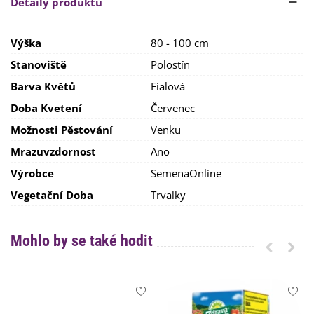
Detaily produktu
pozor jen
na přemokření
.
Výška
80 - 100 cm
Stanoviště
Polostín
Barva Květů
Fialová
Doba Kvetení
Červenec
Možnosti Pěstování
Venku
Mrazuvzdornost
Ano
Výrobce
SemenaOnline
Vegetační Doba
Trvalky
Mohlo by se také hodit