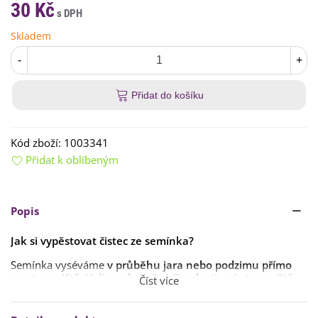
30 Kč
Skladem
-
+
Přidat do košíku
Kód zboží:
1003341
Přidat k oblíbeným
Popis
Jak si vypěstovat čistec ze semínka?
Semínka vyséváme
v průběhu jara nebo podzimu přímo
na stanoviště
. Volíme
slunečné či polostinné stanoviště
Číst více
se sušší
,
dobře propustnou půdou
.
Čistec je
velmi nenáročný na pěstování
, je třeba si dávat