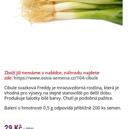
Zboží již nemáme v nabídce, náhradu najdete
zde:
https://www.osiva-semena.cz/104-cibule
Cibule svazková Freddy je mrazuvzdorná rostlina, která je
vhodná pro výsevy na stejné stanoviště po delší dobu.
Produkuje šalotky bílé barvy. Chutí je podobná pažitce.
Balení o hmotnosti 0,5 g odpovídá přibližně 200 ks semen.
29 Kč