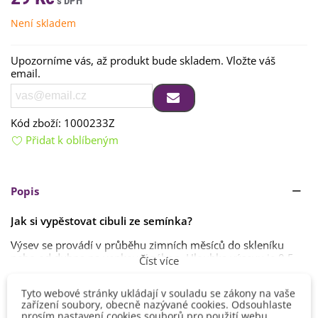
Není skladem
Upozorníme vás, až produkt bude skladem. Vložte váš
email.
Kód zboží:
1000233Z
Přidat k oblíbeným
Popis
Jak si vypěstovat cibuli ze semínka?
Výsev se provádí v průběhu zimních měsíců do skleníku
nebo od dubna na venkovní záhon. Hloubka výsevu je 0,5 -
Číst více
1 cm. Klíčení trvá 2 – 4 týdny (záleží na odrůdě a
podmínkách pěstování).
Tyto webové stránky ukládají v souladu se zákony na vaše
Detaily produktu
zařízení soubory, obecně nazývané cookies. Odsouhlaste
Ideální teplota ke klíčení je 12 – 18 ºC. Spon 25 – 30 x 10 –
prosím nastavení cookies souborů pro použití webu.