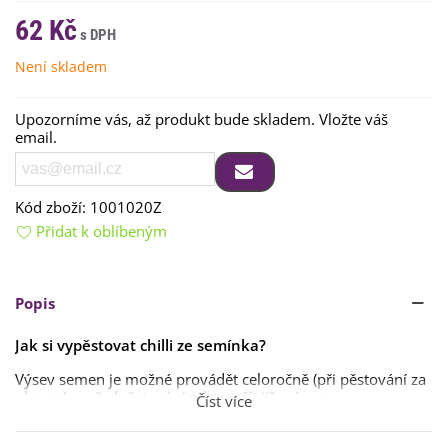
62 Kč
Není skladem
Upozorníme vás, až produkt bude skladem. Vložte váš
email.
Kód zboží:
1001020Z
Přidat k oblíbeným
Popis
Jak si vypěstovat chilli ze semínka?
Výsev semen je možné provádět celoročně (při pěstování za
oknem), s předpěstováním lze začít již v únoru,
Číst více
březnu,
rostlina bude plodící přibližně za 6–9 měsíců
,
proto je třeba s předpěstováním začít včas.