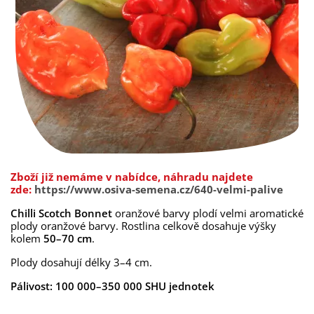
Zboží již nemáme v nabídce, náhradu najdete
zde:
https://www.osiva-semena.cz/640-velmi-palive
Chilli Scotch Bonnet
oranžové barvy plodí velmi aromatické
plody oranžové barvy. Rostlina celkově dosahuje výšky
kolem
50–70 cm
.
Plody dosahují délky 3–4 cm.
Pálivost: 100 000–350 000 SHU jednotek