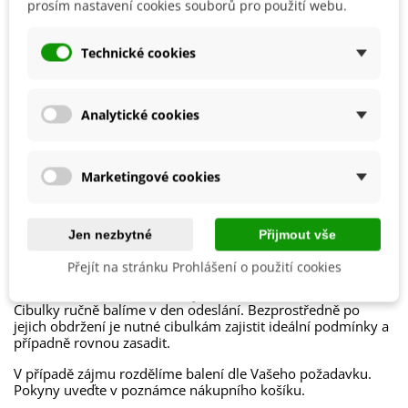
prosím nastavení cookies souborů pro použití webu.
Možnosti Pěstování
Venku
Mrazuvzdornost
Ano
Technické cookies
Výrobce
SemenaOnline
Vegetační Doba
Trvalky
Analytické cookies
Období Výsadby
Podzim
Jak balíme cibulky?
Marketingové cookies
Každý druh cibulek je označen
názvem
,
obrázkem
a
postupem k pěstování
.
Jen nezbytné
Přijmout vše
Chceme být
šetrní k přírodě
, proto cibuloviny balíme do
Přejít na stránku Prohlášení o použití cookies
papírových recyklovatelných sáčků a
cibulky stejného
druhu nabalíme dohromady
.
Cibulky ručně balíme v den odeslání. Bezprostředně po
jejich obdržení je nutné cibulkám zajistit ideální podmínky a
případně rovnou zasadit.
V případě zájmu rozdělíme balení dle Vašeho požadavku.
Pokyny uveďte v poznámce nákupního košíku.