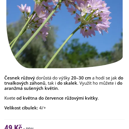
Česnek růžový
dorůstá do výšky
20–30 cm
a hodí se jak
do
trvalkových záhonů
, tak i
do skalek
. Využít ho můžete i
do
aranžmá sušených květin
.
Kvete
od května do července růžovými kvítky
.
Velikost cibulek:
4/+
49 Kč