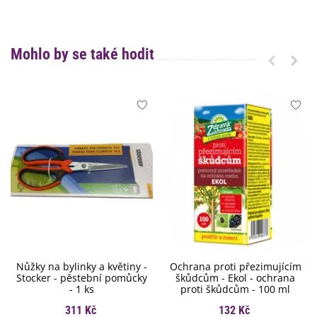
Mohlo by se také hodit
Nůžky na bylinky a květiny -
Ochrana proti přezimujícím
Stocker - pěstební pomůcky
škůdcům - Ekol - ochrana
- 1 ks
proti škůdcům - 100 ml
311 Kč
132 Kč