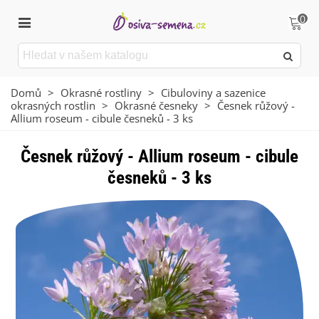
0
Domů
>
Okrasné rostliny
>
Cibuloviny a sazenice
okrasných rostlin
>
Okrasné česneky
>
Česnek růžový -
Allium roseum - cibule česneků - 3 ks
Česnek růžový - Allium roseum - cibule
česneků - 3 ks