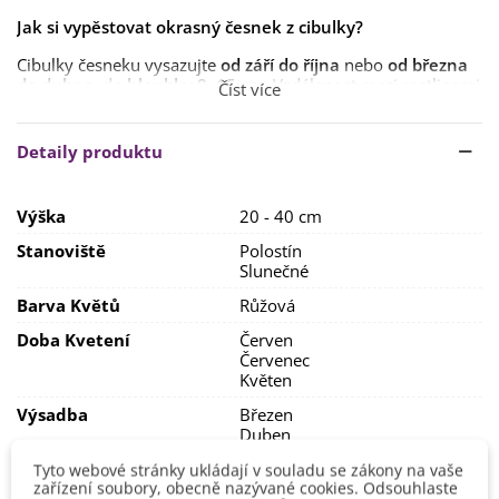
Jak si vypěstovat okrasný česnek z cibulky?
Cibulky česneku vysazujte
od září do října
nebo
od března
do
dubna
, do
hloubky 8–15 cm
. Vzdálenost mezi rostlinami
Číst více
ponechte přibližně
40 cm
.
Rostlinám se bude dařit na
slunečném stanovišti s
Detaily produktu
lehčí
a
propustnou půdou
. Ta by měla být
spíše
sušší
a
vápenitá
.
Výška
20 - 40 cm
Česnek je
mrazuvzdorný
, je možné ho
nechat po celou
zimu venku
.
Stanoviště
Polostín
Slunečné
Barva Květů
Růžová
Doba Kvetení
Červen
Červenec
Květen
Výsadba
Březen
Duben
Říjen
Tyto webové stránky ukládají v souladu se zákony na vaše
Září
zařízení soubory, obecně nazývané cookies. Odsouhlaste