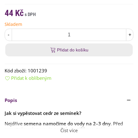
44 Kč
Skladem
-
+
Přidat do košíku
Kód zboží:
1001239
Přidat k oblíbeným
Popis
Jak si vypěstovat cedr ze semínek?
Nejdříve
semena namočíme do vody na 2–3 dny
. Před
samotným výsevem je
nutná stratifikace
, tzn.
semena
Číst více
vložíme do ledničky na 3 měsíce
.