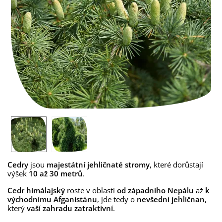
Cedry
jsou
majestátní jehličnaté stromy
, které dorůstají
výšek
10 až 30 metrů
.
Cedr himálajský
roste v oblasti
od západního Nepálu
až
k
východnímu Afganistánu
, jde tedy o
nevšední jehličnan
,
který
vaší zahradu zatraktivní
.