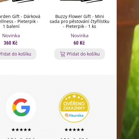
rden Gift - Dárková
Buzzy Flower Gift - Mini
Buzzy Gar
lness - Pieterpik -
sada pro pěstování čtyřlístku
sada D
1 balení
- Pieterpik - 1 ks
Piete
Novinka
Novinka
360 Kč
60 Kč
Přidat do košíku
Přidat do košíku
P
★★★★★
★★★★★