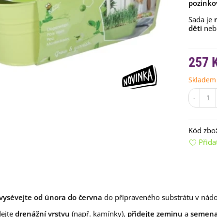
pozink
Sada je
děti
neb
257 
Skladem
emínkové bomby - dárkový
-
ox na vajíčka -...
92 Kč
Kód zbož
uchyňské bylinky na malou
Přida
lochu - výsevný...
4 Kč
rkev pozdní Cidera -
aucus carota - osivo...
4 Kč
vysévejte od února do června
do připraveného substrátu v nád
ilie Canova - Lilium - cibule
dejte
drenážní vrstvu
(např. kamínky),
přidejte zeminu
a
semena