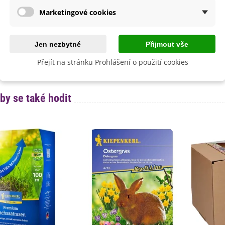
Venku
Marketingové cookies
lita
Ne
e
Pieterpik
Jen nezbytné
Přijmout vše
ní Doba
Trvalky
Přejít na stránku Prohlášení o použití cookies
Nehybridní
by se také hodit