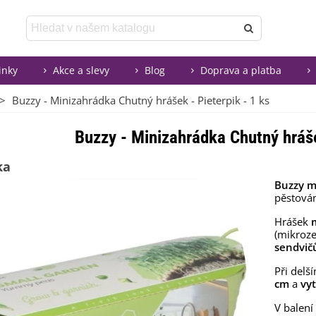
inky
Akce a slevy
Blog
Doprava a platba
>
Buzzy - Minizahrádka Chutný hrášek - Pieterpik - 1 ks
Buzzy - Minizahrádka Chutný hráše
ka
Buzzy m
pěstová
Hrášek
(mikroze
sendvič
Při delš
cm
a
vyt
V balení