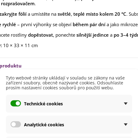
lií - 1 ks
rozprašovačem
.
85 Kč
-30%
0 Kč
zakryjte fólií
a umístěte na
světlé
,
teplé místo kolem 20 °C
. Sub
egonie plnokvětá žlutá -
e rychlé
– první výhonky se objeví
během pár dní
a jako mikroze
egonia superba -...
85 Kč
-30%
0 Kč
cete rostliny
dopěstovat
, ponechte
silnější jedince
a
po 3–4 týd
ukalyptus Baby Blue -
:
10 × 33 × 11 cm
lahovičník - Eukalyptus...
0 Kč
 produktu
Tyto webové stránky ukládají v souladu se zákony na vaše
zařízení soubory, obecně nazývané cookies. Odsouhlaste
Březen
prosím nastavení cookies souborů pro použití webu.
Červen
Duben
Květen
Technické cookies
větů
Bílá
lodů
Zelená
Analytické cookies
i Pěstování
Doma
V nádobě