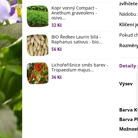
li
zvlhčete
Kopr vonný Compact -
6
Anethum graveolens -
Nádobu
osivo...
B
Klíčení j
B
32 Kč
6
Pokud ch
BIO Ředkev Laurin bílá -
Raphanus sativus - bio...
E
Rozměry
B
56 Kč
9
Lichořeřišnice směs barev -
Detaily
Tropaeolum majus...
36 Kč
Výsev
Barva K
Barva P
Možnost