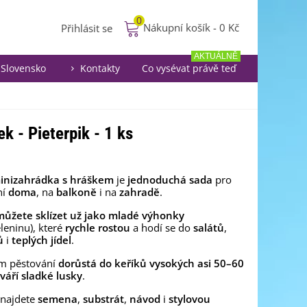
0
Nákupní košík
-
0 Kč
Přihlásit se
AKTUÁLNĚ
Slovensko
Kontakty
Co vysévat právě teď
k - Pieterpik - 1 ks
inizahrádka s hráškem
je
jednoduchá sada
pro
ní
doma
, na
balkoně
i na
zahradě
.
můžete sklízet už jako mladé výhonky
leninu), které
rychle rostou
a hodí se do
salátů
,
ů
i
teplých jídel
.
ím pěstování
dorůstá do keříků vysokých asi 50–60
váří sladké lusky
.
 najdete
semena
,
substrát
,
návod
i
stylovou