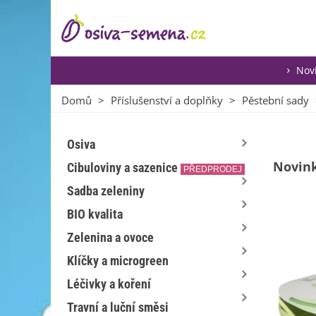
Nov
Domů
>
Příslušenství a doplňky
>
Pěstební sady
Osiva
Novin
Cibuloviny a sazenice
PŘEDPRODEJ
Sadba zeleniny
BIO kvalita
Zelenina a ovoce
Klíčky a microgreen
Léčivky a koření
Travní a luční směsi