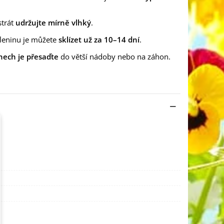
strát
udržujte mírně vlhký
.
leninu je můžete
sklízet už za 10–14 dní
.
nech je přesaďte
do větší nádoby nebo na záhon.