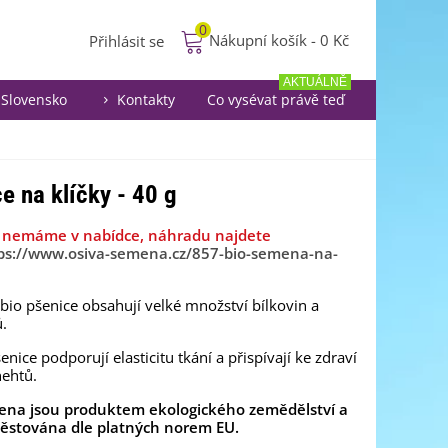
0
Nákupní košík
-
0 Kč
Přihlásit se
AKTUÁLNĚ
Slovensko
Kontakty
Co vysévat právě teď
e na klíčky - 40 g
iž nemáme v nabídce, náhradu najdete
ps://www.osiva-semena.cz/857-bio-semena-na-
io pšenice obsahují velké množství bílkovin a
ů.
enice podporují elasticitu tkání a přispívají ke zdraví
nehtů.
ena jsou produktem ekologického zemědělství a
pěstována dle platných norem EU.