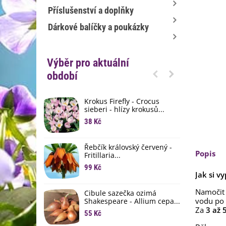
Příslušenství a doplňky
Dárkové balíčky a poukázky
Výběr pro aktuální
období
Krokus Firefly - Crocus
S
sieberi - hlízy krokusů...
b
38 Kč
1
K
Řebčík královský červený -
p
Popis
Fritillaria...
8
99 Kč
Jak si v
M
D
Namočit
Cibule sazečka ozimá
vodu po 
3
Shakespeare - Allium cepa...
Za
3 až 
55 Kč
L