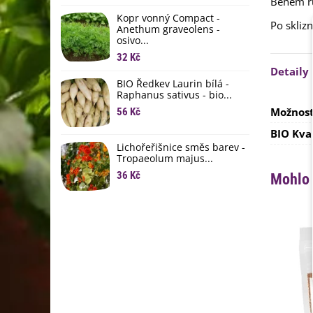
Během rů
li
Kopr vonný Compact -
6
Po skliz
Anethum graveolens -
osivo...
B
B
32 Kč
Detaily
6
BIO Ředkev Laurin bílá -
Raphanus sativus - bio...
E
B
Možnost
56 Kč
9
BIO Kva
Lichořeřišnice směs barev -
Tropaeolum majus...
36 Kč
Mohlo 