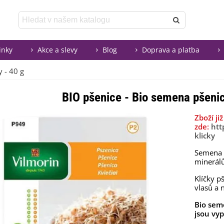
inky
Akce a slevy
Blog
Doprava a platba
 - 40 g
BIO pšenice - Bio semena pšenic
Zboží j
zde:
htt
klicky
Semena b
minerál
Klíčky pš
vlasů a 
Bio sem
jsou vy