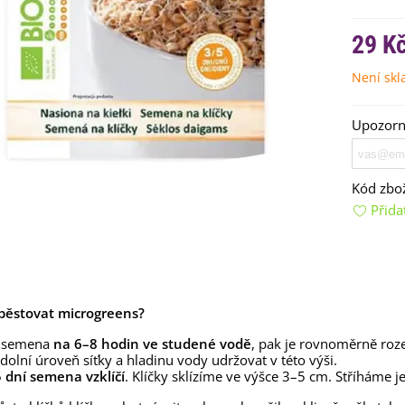
29 K
Není sk
Upozorní
emínkové bomby - dárkový
Kód zbož
ox na vajíčka -...
Přida
92 Kč
uchyňské bylinky na malou
lochu - výsevný...
4 Kč
ypěstovat microgreens?
rkev pozdní Cidera -
aucus carota - osivo...
 semena
na 6–8 hodin ve studené vodě
, pak je rovnoměrně rozes
dolní úroveň síťky a hladinu vody udržovat v této výši.
4 Kč
5 dní semena vzklíčí
. Klíčky sklízíme ve výšce 3–5 cm. Stříháme 
ilie Canova - Lilium - cibule