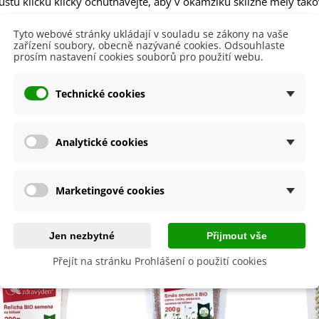
stu klíčků klíčky ochutnávejte, aby v okamžiku sklizně měly takov
lií - 1 ks
85 Kč
-30%
0 Kč
ni můžeme klíčky
na 3–4 dny uskladnit v chladu
.
Tyto webové stránky ukládají v souladu se zákony na vaše
zařízení soubory, obecně nazývané cookies. Odsouhlaste
egonie plnokvětá žlutá -
prosím nastavení cookies souborů pro použití webu.
egonia superba -...
 produktu
85 Kč
-30%
0 Kč
Technické cookies
ukalyptus Baby Blue -
lahovičník - Eukalyptus...
i Pěstování
Doma
0 Kč
lita
Ano
Analytické cookies
by se také hodit
Marketingové cookies
Jen nezbytné
Přijmout vše
Přejít na stránku Prohlášení o použití cookies