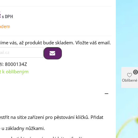
č
ladem
me vás, až produkt bude skladem. Vložte váš email.
í:
8000134Z
t k oblíbeným
0
Oblíbené
třít na síťce zařízení pro pěstování klíčků. Přidat
je u základny nůžkami.