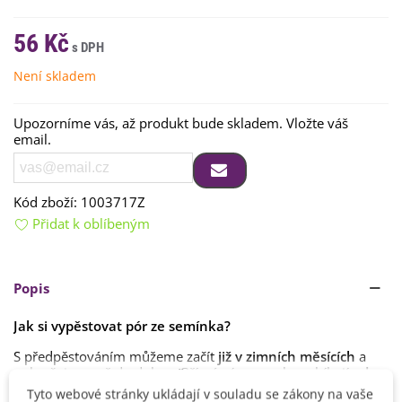
56 Kč
Není skladem
Upozorníme vás, až produkt bude skladem. Vložte váš
email.
Kód zboží:
1003717Z
Přidat k oblíbeným
Popis
Jak si vypěstovat pór ze semínka?
S předpěstováním můžeme začít
již v zimních měsících
a
pokračujeme až do dubna. Přímé výsevy pak probíhají
od
Číst více
dubna do května
. Semena zasadíme přibližně do hloubky
Tyto webové stránky ukládají v souladu se zákony na vaše