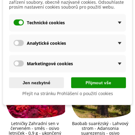
0,5 cm
v řadách alespoň
30–40 cm
vzdálených od sebe.
zařízení soubory, obecně nazývané cookies. Odsouhlaste
prosím nastavení cookies souborů pro použití webu.
Detaily produktu
Doba klíčení je nejčastěji
2–3 týdny
, ale může být i delší.
Ideální teplota ke klíčení je
15–20 °C
.
Technické cookies
Substrát by měl být neustále vlhký. Sazenice přesouváme na
venkovní
Mohlo by se také hodit
slunečné stanoviště
v průběhu dubna. Půdu
volíme
hlubokou, lehkou a dostatečně zásobenou
živinami
s neutrálním pH. Potřebuje dostatečnou zálivku.
Analytické cookies
Pór se používá hlavně ve francouzské kuchyni, ani u nás by
neměl chybět. Používá se jako zelenina, do polévek či do
Marketingové cookies
salátu. Pór obsahuje plno vitamínů a minerálních látek.
Jen nezbytné
Přijmout vše
Přejít na stránku Prohlášení o použití cookies
Letničky Zahradní sen v
Baobab suarézský - Lahvový
červeném - směs - osivo
strom - Adansonia
letniček - 0,9 g - ukončený
suarezensis - osivo