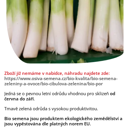
Zboží již nemáme v nabídce, náhradu najdete zde:
https://www.osiva-semena.cz/bio-kvalita/bio-semena-
zeleniny-a-ovoce/bio-cibulova-zelenina/bio-por
Jedná se o pevnou letní odrůdu vhodnou pro sklizeň
od
června do září
.
Tmavě zelená odrůda s vysokou produktivitou.
Bio semena jsou produktem ekologického zemědělství a
jsou vypěstována dle platných norem EU.