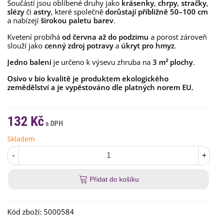
Součástí jsou oblíbené druhy jako
krásenky
,
chrpy
,
stračky
,
slézy
či
astry
, které společně
dorůstají přibližně 50–100 cm
a nabízejí
širokou paletu barev
.
Kvetení probíhá
od června až do podzimu
a porost zároveň
slouží jako
cenný zdroj potravy
a
úkryt pro hmyz
.
Jedno balení
je určeno k výsevu zhruba na
3 m² plochy
.
Osivo v bio kvalitě je produktem ekologického
zemědělství a je vypěstováno dle platných norem EU.
132 Kč
Skladem
-
+
Přidat do košíku
Kód zboží:
5000584