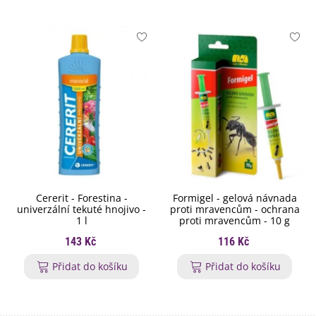
Cererit - Forestina -
Formigel - gelová návnada
univerzální tekuté hnojivo -
proti mravencům - ochrana
1 l
proti mravencům - 10 g
143 Kč
116 Kč
Přidat do košíku
Přidat do košíku