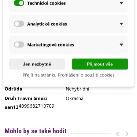
Slunečné
Technické cookies
Barva Květů
Směs barev
Doba Kvetení
Červen
Analytické cookies
Červenec
Říjen
Srpen
Září
Marketingové cookies
Možnosti Pěstování
Venku
Mrazuvzdornost
Ne
Jen nezbytné
Přijmout vše
Výrobce
Sperli
Přejít na stránku Prohlášení o použití cookies
Vegetační Doba
Letničky
Odrůda
Nehybridní
Druh Travní Směsi
Okrasná
4099682710709
ean13
Mohlo by se také hodit