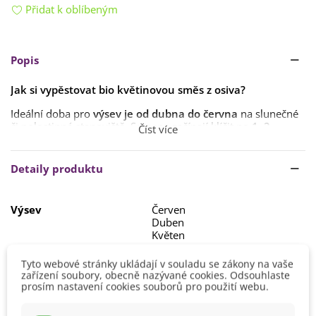
Přidat k oblíbeným
Popis
Jak si vypěstovat bio květinovou směs z osiva?
Ideální doba pro
výsev je od dubna do června
na slunečné
či polostinné stanoviště. Semena začínají klíčit po
1
–2
Číst více
týdnech
při
teplotě minimálně 15
–20
ºC.
Semena vysévejte do
dobře propustné
,
humózní půdy
do
Detaily produktu
hloubky 0,5 cm
. Vyžadují
teplo
a
pravidelnou zálivku
(s
výjimkami).
Výsev
Červen
Duben
Květen
Výška
40 - 60 cm
Tyto webové stránky ukládají v souladu se zákony na vaše
60 - 80 cm
zařízení soubory, obecně nazývané cookies. Odsouhlaste
80 - 100 cm
prosím nastavení cookies souborů pro použití webu.
Stanoviště
Polostín