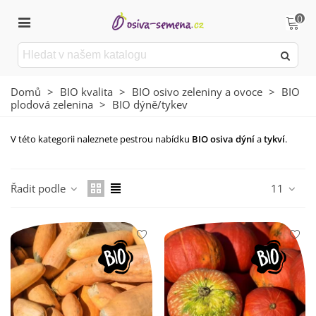
0
Domů
>
BIO kvalita
>
BIO osivo zeleniny a ovoce
>
BIO
plodová zelenina
>
BIO dýně/tykev
V této kategorii naleznete pestrou nabídku
BIO osiva dýní
a
tykví
.
Číst více
Řadit podle
11