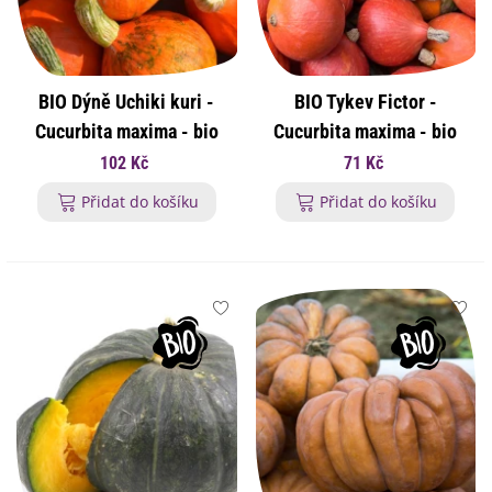
BIO Dýně Uchiki kuri -
BIO Tykev Fictor -
Cucurbita maxima - bio
Cucurbita maxima - bio
osivo dýně - 5 ks
osivo tykve - 8 ks
102 Kč
71 Kč
Přidat do košíku
Přidat do košíku