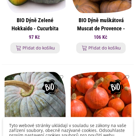
BIO Dýně Zelené
BIO Dýně muškátová
Hokkaido - Cucurbita
Muscat de Provence -
maxima - bio osivo dýně -
Cucurbita moschata - bio
97 Kč
106 Kč
7 ks
osivo dýně - 5 ks
Přidat do košíku
Přidat do košíku
Tyto webové stránky ukládají v souladu se zákony na vaše
zařízení soubory, obecně nazývané cookies. Odsouhlaste
prosím nastavení cookies souborů pro použití webu.