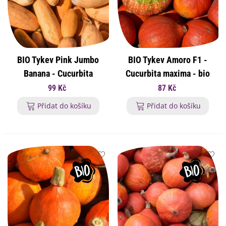
BIO Tykev Pink Jumbo
BIO Tykev Amoro F1 -
Banana - Cucurbita
Cucurbita maxima - bio
maxima - bio osivo tykve
osivo tykve - 5 ks
99 Kč
87 Kč
- 5 ks
Přidat do košíku
Přidat do košíku