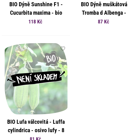
BIO Dýně Sunshine F1 -
BIO Dýně muškátová
Cucurbita maxima - bio
Tromba d Albenga -
osivo dýně - 6 ks
Cucurbita moschata - bio
118 Kč
87 Kč
osivo dýně - 6 ks
BIO Lufa válcovitá - Luffa
cylindrica - osivo lufy - 8
ks
81 Kč