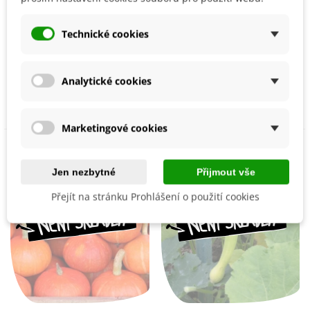
BIO Dýně Black Futsu -
BIO Dýně Solor -
Technické cookies
Cucurbita moschata - bio
Cucurbita maxima - bio
osivo dýně - 7 ks
osivo dýně - 7 ks
60 Kč
78 Kč
Analytické cookies
Přidat do košíku
Přidat do košíku
Marketingové cookies
Jen nezbytné
Přijmout vše
Přejít na stránku Prohlášení o použití cookies