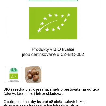
BIO sazečka Biztro
je
raná
,
snadno pěstovatelná odrůda
šalotky, kterou lze i
lehce skladovat
.
Cibule jsou
klasicky kulaté až ploše kulovité
. Mají
žlutočervenou
barvu
a
velmi lahodnou chuť
.