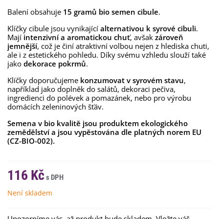
Balení obsahuje
15 gramů
bio semen cibule
.
Klíčky cibule jsou vynikající
alternativou k syrové cibuli
.
Mají
intenzivní a aromatickou chuť
, avšak
zároveň
jemnější
, což je činí atraktivní volbou nejen z hlediska chuti,
ale i z estetického pohledu. Díky svému vzhledu slouží také
jako
dekorace pokrmů
.
Klíčky doporučujeme
konzumovat v syrovém stavu
,
například jako doplněk do salátů, dekoraci pečiva,
ingredienci do polévek a pomazánek, nebo pro výrobu
domácích zeleninových šťáv.
Semena v bio kvalitě jsou produktem ekologického
zemědělství a jsou vypěstována dle platných norem EU
(CZ-BIO-002).
116 Kč
Není skladem
Upozorníme vás, až produkt bude skladem. Vložte váš