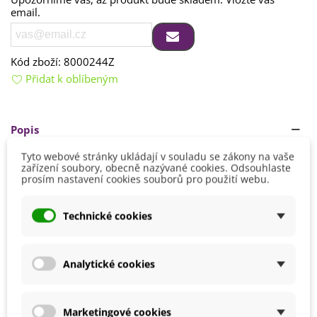
email.
Kód zboží:
8000244Z
Přidat k oblíbeným
Popis
Tyto webové stránky ukládají v souladu se zákony na vaše
Jak si vypěstovat klíčky?
zařízení soubory, obecně nazývané cookies. Odsouhlaste
prosím nastavení cookies souborů pro použití webu.
Semena nechte
9–12 dní
klíčit
nejlépe v klíčící misce.
Dvakrát až třikrát denně je třeba semena proplachovat.
Číst více
Ideální
teplota klíčení
je kolem
18–21 °C
.
Technické cookies
Před samotnou konzumací doporučujeme naklíčená semena
Detaily produktu
propláchnout vodou.
Analytické cookies
Nespotřebované klíčky je možné
uchovávat 1–2 týdny
v
Možnosti Pěstování
Doma
chladu.
BIO Kvalita
Ano
Marketingové cookies