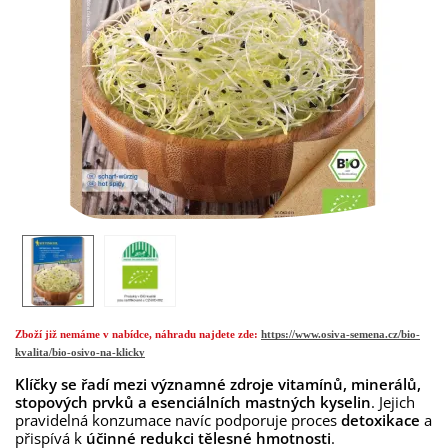
Zboží již nemáme v nabídce, náhradu najdete zde:
https://www.osiva-semena.cz/bio-
kvalita/bio-osivo-na-klicky
Klíčky se řadí mezi významné zdroje vitamínů, minerálů,
stopových prvků a esenciálních mastných kyselin
. Jejich
pravidelná konzumace navíc podporuje proces
detoxikace
a
přispívá k
účinné redukci tělesné hmotnosti
.