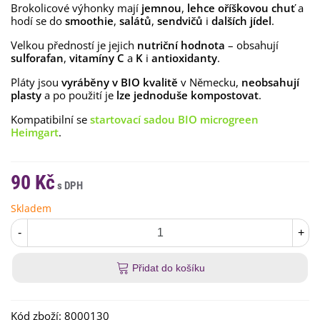
Brokolicové výhonky mají
jemnou
,
lehce oříškovou chuť
a
hodí se do
smoothie
,
salátů
,
sendvičů
i
dalších jídel
.
Velkou předností je jejich
nutriční hodnota
– obsahují
sulforafan
,
vitamíny C
a
K
i
antioxidanty
.
Pláty jsou
vyráběny v BIO kvalitě
v Německu,
neobsahují
plasty
a po použití je
lze jednoduše kompostovat
.
Kompatibilní se
startovací sadou BIO microgreen
Heimgart
.
90 Kč
Skladem
-
+
Přidat do košíku
Kód zboží:
8000130