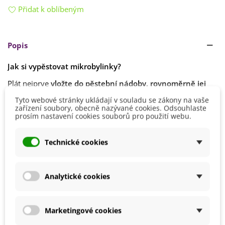
Přidat k oblíbeným
Popis
Jak si vypěstovat
mikrobylinky
?
Plát nejprve
vložte do pěstební nádoby
,
rovnoměrně jej
zvlhčete vodou
a následně
přikryjte víčkem
.
Číst více
Tyto webové stránky ukládají v souladu se zákony na vaše
zařízení soubory, obecně nazývané cookies. Odsouhlaste
Umístěte nádobu na
světlé stanoviště
, ideálně
mimo přímé
prosím nastavení cookies souborů pro použití webu.
sluneční paprsky
.
Detaily produktu
Během klíčení
průběžně kontrolujte vlhkost
a v případě
Technické cookies
potřeby
podložku lehce zvlhčete
.
Výsev
Celoročně
První klíčky se objevují
už během několika dní
(4–5 dní).
Možnosti Pěstování
Doma
Analytické cookies
Celková doba růstu je
krátká
– sklizeň bývá obvykle
BIO Kvalita
Ano
připravena za 6–7 dní
.
Výrobce
Heimgart
Marketingové cookies
4000159618657
ean13