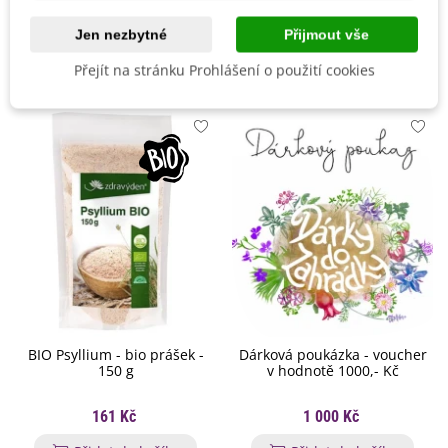
Jen nezbytné
Přijmout vše
Mohlo by se také hodit
Přejít na stránku Prohlášení o použití cookies
BIO Psyllium - bio prášek -
Dárková poukázka - voucher
150 g
v hodnotě 1000,- Kč
161 Kč
1 000 Kč