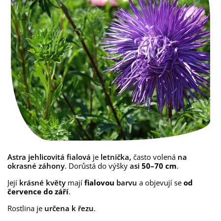
Astra jehlicovitá fialová
je
letnička,
často volená
na
okrasné záhony
. Dorůstá do výšky
asi
50–70 cm
.
Její
krásné květy
mají
fialovou
barvu
a objevují se
od
července do září
.
Rostlina je
určena k řezu
.