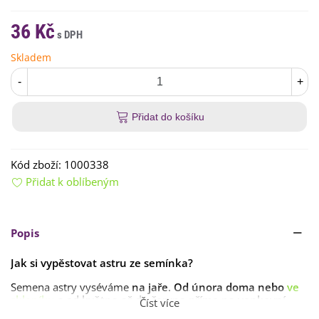
36 Kč
Skladem
-
+
Přidat do košíku
Kód zboží:
1000338
Přidat k oblíbeným
Popis
Jak si vypěstovat astru ze semínka?
Semena astry vyséváme
na jaře
.
Od února doma nebo
ve
skleníku
a
od května až do června přímo na venkovní
Číst více
záhon
.