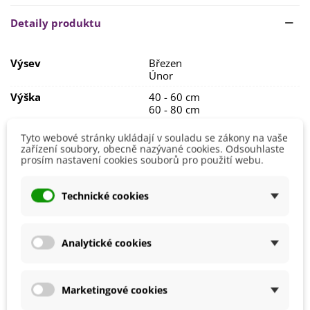
Astra potřebuje
slunečné
Detaily produktu
stanoviště
a
humózní
,
propustnou
,
vlhkou
a
písčitou
půdu
.
Rostliny by měly být ve vzdálenosti
30 x 25 cm
.
Výsev
Březen
Únor
Výška
40 - 60 cm
60 - 80 cm
Stanoviště
Polostín
Tyto webové stránky ukládají v souladu se zákony na vaše
Slunečné
zařízení soubory, obecně nazývané cookies. Odsouhlaste
prosím nastavení cookies souborů pro použití webu.
Barva Květů
Fialová
Doba Kvetení
Červenec
Technické cookies
Srpen
Září
Možnosti Pěstování
Venku
Analytické cookies
Mrazuvzdornost
Ne
Výrobce
SemenaOnline
Marketingové cookies
Vegetační Doba
Letničky