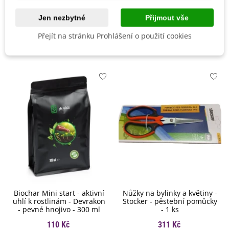
Odrůda
Nehybridní
Jen nezbytné
Přijmout vše
Přejít na stránku Prohlášení o použití cookies
Mohlo by se také hodit
Biochar Mini start - aktivní
Nůžky na bylinky a květiny -
uhlí k rostlinám - Devrakon
Stocker - pěstební pomůcky
- pevné hnojivo - 300 ml
- 1 ks
110 Kč
311 Kč