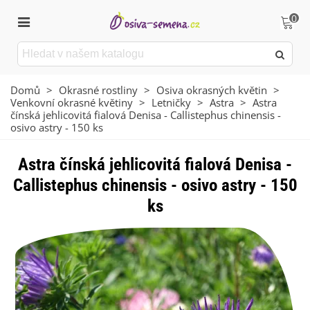
0
Domů
>
Okrasné rostliny
>
Osiva okrasných květin
>
Venkovní okrasné květiny
>
Letničky
>
Astra
>
Astra
čínská jehlicovitá fialová Denisa - Callistephus chinensis -
osivo astry - 150 ks
Astra čínská jehlicovitá fialová Denisa -
Callistephus chinensis - osivo astry - 150
ks