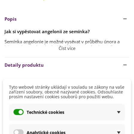
Popis
Jak si vypěstovat angelonii ze semínka?
Semínka angelonie je možné vysévat v průběhu února a
března do misek nebo květináčů
na povrch výsevního
Číst více
substrátu
.
Ideální teplota ke klíčení je v rozmezí
21–24 °C
. Klíčení
Detaily produktu
trvá
1–2 týdny
, v závislosti na podmínkách pěstování.
Výsevní substrát udržujte stále vlhký.
Výsev
Březen
Semenáčky lze přesadit ven
na konečné stanoviště po
Tyto webové stránky ukládají v souladu se zákony na vaše
Únor
prvních mrazech
. Stanoviště volíme
na přímém slunci
.
zařízení soubory, obecně nazývané cookies. Odsouhlaste
prosím nastavení cookies souborů pro použití webu.
Výška
20 - 40 cm
Po prvních mrazech
lze přesadit semenáčky ven
na
konečné stanoviště
, ideálně na plném slunci. Angelonie je
Stanoviště
Slunečné
možné pěstovat jak v záhoně, tak v pěstebních nádobách.
Technické cookies
Barva Květů
Fialová
Rostliny doporučujeme
v průběhu vegetace pravidelně
Doba Kvetení
Červen
přihnojovat
hnojivy pro kvetoucí rostliny.
Červenec
Analytické cookies