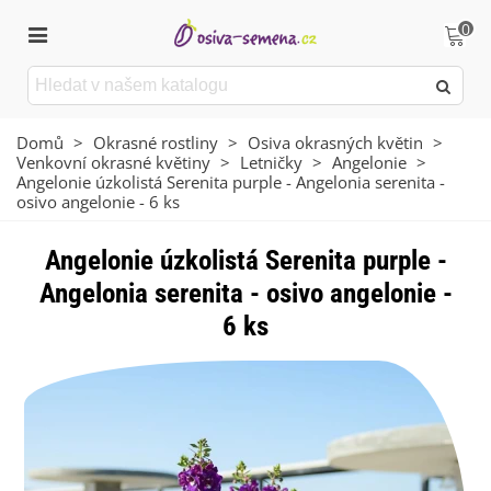
0
Domů
>
Okrasné rostliny
>
Osiva okrasných květin
>
Venkovní okrasné květiny
>
Letničky
>
Angelonie
>
Angelonie úzkolistá Serenita purple - Angelonia serenita -
osivo angelonie - 6 ks
Angelonie úzkolistá Serenita purple -
Angelonia serenita - osivo angelonie -
6 ks