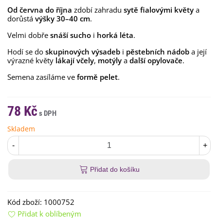
Od června do října
zdobí zahradu
sytě fialovými květy
a
dorůstá
výšky 30–40 cm
.
Velmi dobře
snáší sucho
i
horká léta
.
Hodí se do
skupinových výsadeb
i
pěstebních nádob
a její
výrazné květy
lákají včely
,
motýly
a
další opylovače
.
Semena zasíláme ve
formě pelet
.
78 Kč
Skladem
-
+
Přidat do košíku
Kód zboží:
1000752
Přidat k oblíbeným