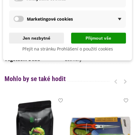
Pro udržení optimální půdní vlhkosti a potlačení plevelu lze
Říjen
při výsadbě použít
mulčovací vrstvu
Srpen
.
Září
Marketingové cookies
Možnosti Pěstování
Venku
BIO Kvalita
Ne
Jen nezbytné
Přijmout vše
Mrazuvzdornost
Ne
Přejít na stránku Prohlášení o použití cookies
Výrobce
SemenaOnline
Vegetační Doba
Letničky
Mohlo by se také hodit