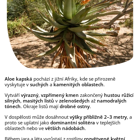
Aloe kapská
pochází z jižní Afriky, kde se přirozeně
vyskytuje v
suchých
a
kamenitých oblastech
.
Vytváří
výrazný
,
vzpřímený kmen
zakončený
hustou růžicí
silných
,
masitých listů
v
zelenošedých
až
namodralých
tónech
. Okraje listů mají
drobné ostny
.
V dospělosti může dosáhnout
výšky přibližně 2–3 metry
, a
proto se uplatní jako
dominantní solitéra
v teplejších
oblastech nebo ve
větších nádobách
.
Během jara a léta vyrůstají z rostliny
rozvětvené květní