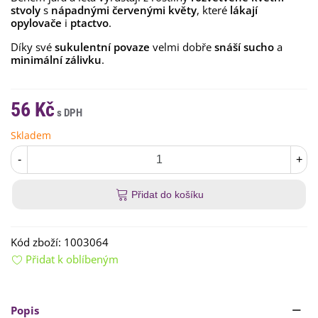
stvoly
s
nápadnými červenými květy
, které
lákají
opylovače
i
ptactvo
.
Díky své
sukulentní povaze
velmi dobře
snáší sucho
a
minimální zálivku
.
56 Kč
Skladem
-
+
Přidat do košíku
Kód zboží:
1003064
Přidat k oblíbeným
Popis