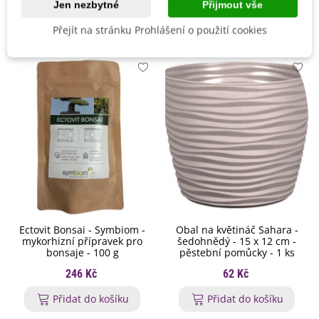
Aloe
nemá ráda průvan
ani
stinná místa
, při dostatku
Jen nezbytné
Přijmout vše
Mohlo by se také hodit
světla a minimální péči však roste velmi spolehlivě. Mladé
rostliny je nutné
chránit před mrazem
.
Přejít na stránku Prohlášení o použití cookies
Ectovit Bonsai - Symbiom -
Obal na květináč Sahara -
mykorhizní přípravek pro
šedohnědý - 15 x 12 cm -
bonsaje - 100 g
pěstební pomůcky - 1 ks
246 Kč
62 Kč
Přidat do košíku
Přidat do košíku