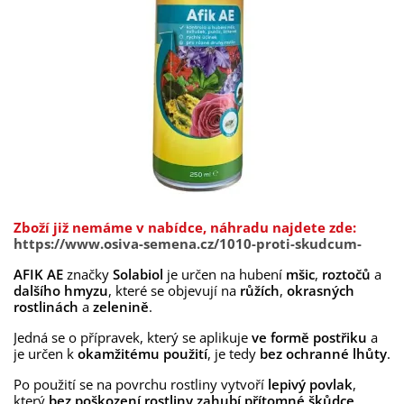
Zboží již nemáme v nabídce, náhradu najdete zde:
https://www.osiva-semena.cz/1010-proti-skudcum-
AFIK AE
značky
Solabiol
je určen na hubení
mšic
,
roztočů
a
dalšího hmyzu
, které se objevují na
růžích
,
okrasných
rostlinách
a
zelenině
.
Jedná se o přípravek, který se aplikuje
ve formě postřiku
a
je určen k
okamžitému použití
, je tedy
bez ochranné lhůty
.
Po použití se na povrchu rostliny vytvoří
lepivý povlak
,
který
bez poškození rostliny zahubí přítomné škůdce
.