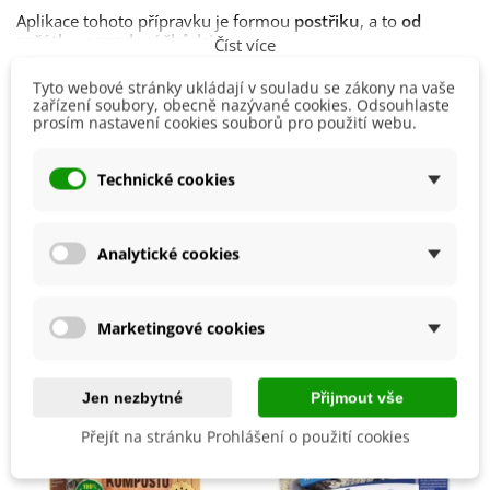
Aplikace tohoto přípravku je formou
postřiku
, a to
od
začátku napadení škůdci
.
Číst více
Účinkuje pouze na ty škůdce, které jsou přípravkem
Tyto webové stránky ukládají v souladu se zákony na vaše
zasaženi
, proto je třeba rostliny roztokem postříkat
zařízení soubory, obecně nazývané cookies. Odsouhlaste
Detaily produktu
důkladně
.
prosím nastavení cookies souborů pro použití webu.
Návod k použití a bezpečnostní pokyny jsou uvedeny na
Výrobce
Nohel Garden
obalu výrobku.
Technické cookies
Přípravek Proti
Létající hmyz
Lezoucí hmyz
Mšice
Analytické cookies
Mohlo by se také hodit
Marketingové cookies
Jen nezbytné
Přijmout vše
Přejít na stránku Prohlášení o použití cookies