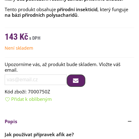
Tento produkt obsahuje
přírodní insekticid
, který funguje
na bázi přírodních polysacharidů
.
143 Kč
Není skladem
Upozorníme vás, až produkt bude skladem. Vložte váš
email.
Kód zboží:
7000750Z
Přidat k oblíbeným
Popis
Jak používat přípravek afik ae?