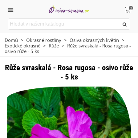
0
Domů
>
Okrasné rostliny
>
Osiva okrasných květin
>
Exotické okrasné
>
Růže
>
Růže svraskalá - Rosa rugosa -
osivo růže - 5 ks
Růže svraskalá - Rosa rugosa - osivo růže
- 5 ks