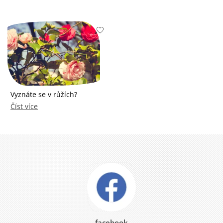
Vyznáte se v růžích?
Číst více
facebook