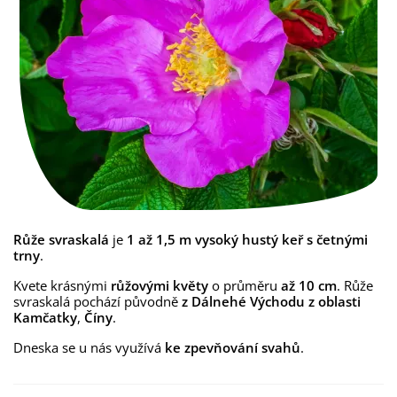
Růže svraskalá
je
1 až 1,5 m
vysoký hustý keř s četnými
trny
.
Kvete krásnými
růžovými květy
o průměru
až 10 cm
. Růže
svraskalá pochází původně
z Dálnehé Východu
z oblasti
Kamčatky
,
Číny
.
Dneska se u nás využívá
ke zpevňování svahů
.