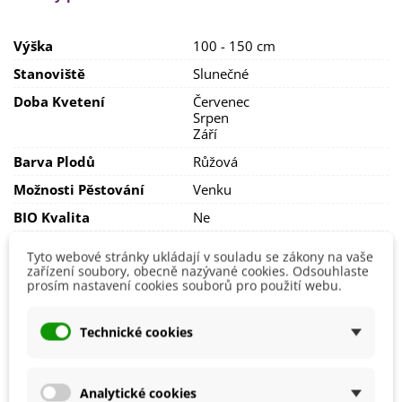
vysadit
téměř kamkoliv
a
poroste
.
Nevadí jí
chudá půda ani větrné místo
. Stanoviště
Výška
100 - 150 cm
volíme
na slunci
a pokud chceme krásné květy dopřejeme
jí
středně živnou,
propustnou půdu s dobrou
Stanoviště
Slunečné
drenáží
a
pravidelnou zálivkou
.
Doba Kvetení
Červenec
Rostlina je
mrazuvzdorná
.
Srpen
Září
Barva Plodů
Růžová
Možnosti Pěstování
Venku
BIO Kvalita
Ne
Výrobce
SemenaOnline
Tyto webové stránky ukládají v souladu se zákony na vaše
zařízení soubory, obecně nazývané cookies. Odsouhlaste
Vegetační Doba
Trvalky
prosím nastavení cookies souborů pro použití webu.
Odrůda
Nehybridní
Technické cookies
Mohlo by se také hodit
Analytické cookies