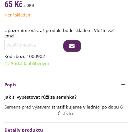
65 Kč
Není skladem
Upozorníme vás, až produkt bude skladem. Vložte váš
email.
Kód zboží:
1000902
Přidat k oblíbeným
Popis
Jak si vypěstovat růži ze semínka?
Semena před výsevem
stratifikujeme v lednici po dobu 6
týdnů
. Poté je
namočíme na 12 hodin do vody
. Vyséváme
Číst více
do hloubky
5 mm
.
Růže klíčí
několik měsíců
. Semena této růže můžeme
Detaily produktu