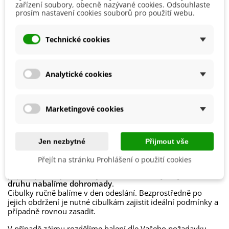
květy získáme
vyštipováním postranních poupat
.
zařízení soubory, obecně nazývané cookies. Odsouhlaste
Možnosti Pěstování
Venku
Soustavné kvetení zajistíme odstraňováním odkvetlých
prosím nastavení cookies souborů pro použití webu.
květních úborů.
Mrazuvzdornost
Ne
Co udělat s hlízami po odkvětu?
Výrobce
Technické cookies
SemenaOnline
Jiřinky je nutné
Vegetační Doba
na zimu vyjmout ze země
Trvalky
. Stonky seřízněte
a hlízy uložte na suchém a chladném místě, při teplotě
5-8
Druh Jiřinky
Dekorativní
°C
v písku či rašelině. Další rok je možné je
opět vysadit
.
Analytické cookies
Období Výsadby
Jaro
Marketingové cookies
Jak balíme cibulky?
Každý druh cibulek je označen
názvem
,
obrázkem
a
Jen nezbytné
Přijmout vše
postupem k pěstování
.
Přejít na stránku Prohlášení o použití cookies
Chceme být
šetrní k přírodě
, proto cibuloviny balíme do
papírových recyklovatelných sáčků a
cibulky stejného
druhu nabalíme dohromady
.
Cibulky ručně balíme v den odeslání. Bezprostředně po
jejich obdržení je nutné cibulkám zajistit ideální podmínky a
případně rovnou zasadit.
V případě zájmu rozdělíme balení dle Vašeho požadavku.