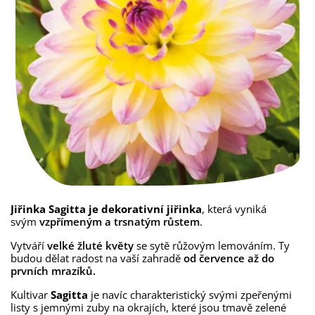
Jiřinka
Sagitta je dekorativní jiřinka
, která vyniká
svým
vzpřímeným a trsnatým růstem
.
Vytváří
velké žluté květy
se sytě růžovým lemováním. Ty
budou dělat radost na vaší zahradě
od července až do
prvních mrazíků.
Kultivar
Sagitta
je navíc charakteristický svými zpeřenými
listy s jemnými zuby na okrajích, které jsou tmavě zelené