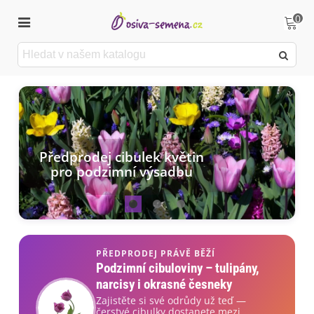
0
Předprodej cibulek květin
pro podzimní výsadbu
PŘEDPRODEJ PRÁVĚ BĚŽÍ
Podzimní cibuloviny – tulipány,
narcisy i okrasné česneky
Zajistěte si své odrůdy už teď —
čerstvé cibulky dostanete mezi