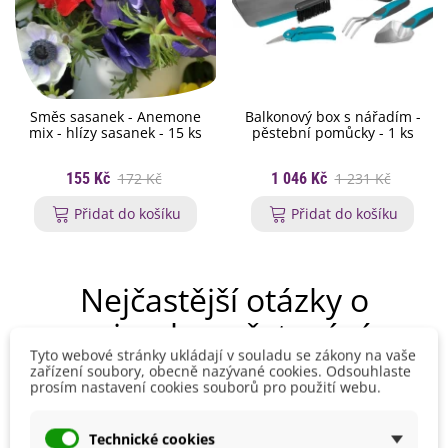
Směs sasanek - Anemone
Balkonový box s nářadím -
mix - hlízy sasanek - 15 ks
pěstební pomůcky - 1 ks
155 Kč
172 Kč
1 046 Kč
1 231 Kč
Přidat do košíku
Přidat do košíku
Nejčastější otázky o
osivech a pěstování
Tyto webové stránky ukládají v souladu se zákony na vaše
zařízení soubory, obecně nazývané cookies. Odsouhlaste
prosím nastavení cookies souborů pro použití webu.
Jak vybrat správná semena pro pěstování?
Technické cookies
Kdy začít s výsevem semen?