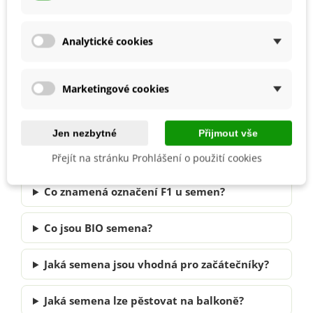
Proč semena neklíčí?
Analytické cookies
Jak dlouho semena klíčí?
Marketingové cookies
Jaký substrát je nejlepší pro výsev?
Jen nezbytné
Přijmout vše
Vysévat přímo na záhon, nebo
předpěstovat?
Přejít na stránku Prohlášení o použití cookies
Co znamená označení F1 u semen?
Co jsou BIO semena?
Jaká semena jsou vhodná pro začátečníky?
Jaká semena lze pěstovat na balkoně?