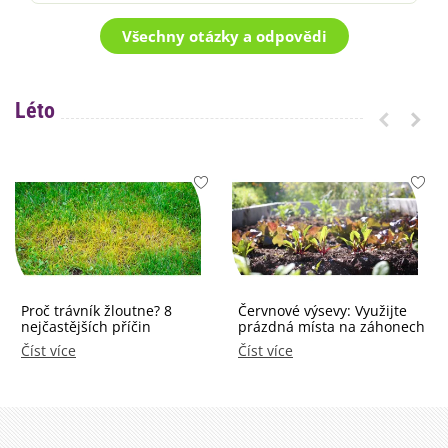
Všechny otázky a odpovědi
Léto
Proč trávník žloutne? 8
Červnové výsevy: Využijte
nejčastějších příčin
prázdná místa na záhonech
Číst více
Číst více