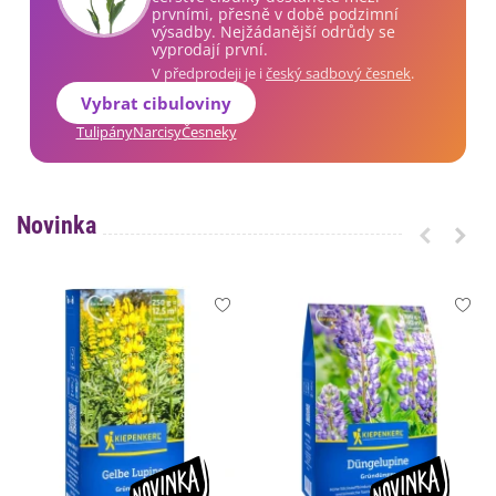
prvními, přesně v době podzimní
výsadby. Nejžádanější odrůdy se
vyprodají první.
V předprodeji je i
český sadbový česnek
.
Vybrat cibuloviny
Tulipány
Narcisy
Česneky
Novinka